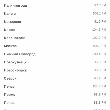
Калининград
97.7 FM
Калуга
106.1 FM
Кемерово
91.5 FM
Киров
104.3 FM
Красноярск
102.2 FM
Москва
100.1 FM
Нижний Новгород
100.4 FM
Новокузнецк
96.9 FM
Новосибирск
96.6 FM
Озёрск
95.4 FM
Пенза
101.4 FM
Пермь
98.9 FM
Псков
88.3 FM