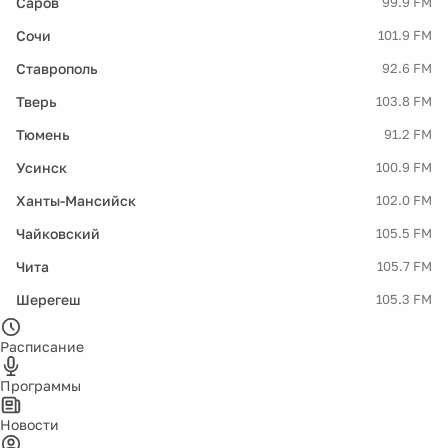
Саров
99.9 FM
Сочи
101.9 FM
Ставрополь
92.6 FM
Тверь
103.8 FM
Тюмень
91.2 FM
Усинск
100.9 FM
Ханты-Мансийск
102.0 FM
Чайковский
105.5 FM
Чита
105.7 FM
Шерегеш
105.3 FM
Расписание
Программы
Новости