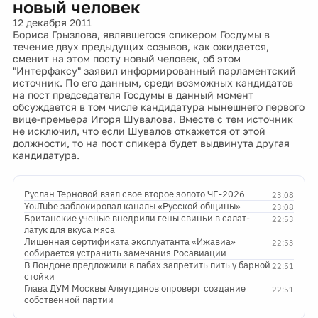
новый человек
12 декабря 2011
Бориса Грызлова, являвшегося спикером Госдумы в
течение двух предыдущих созывов, как ожидается,
сменит на этом посту новый человек, об этом
"Интерфаксу" заявил информированный парламентский
источник. По его данным, среди возможных кандидатов
на пост председателя Госдумы в данный момент
обсуждается в том числе кандидатура нынешнего первого
вице-премьера Игоря Шувалова. Вместе с тем источник
не исключил, что если Шувалов откажется от этой
должности, то на пост спикера будет выдвинута другая
кандидатура.
Руслан Терновой взял свое второе золото ЧЕ-2026
23:08
YouTube заблокировал каналы «Русской общины»
23:08
Британские ученые внедрили гены свиньи в салат-
22:53
латук для вкуса мяса
Лишенная сертификата эксплуатанта «Ижавиа»
22:53
собирается устранить замечания Росавиации
В Лондоне предложили в пабах запретить пить у барной
22:51
стойки
Глава ДУМ Москвы Аляутдинов опроверг создание
22:51
собственной партии