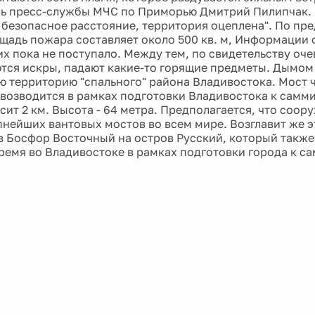
ь пресс-службы МЧС по Приморью Дмитрий Пилипчак. 
 безопасное расстояние, территория оцеплена". По пр
щадь пожара составляет около 500 кв. м, Информации 
х пока не поступало. Между тем, по свидетельству оче
тся искры, падают какие-то горящие предметы. Дымом
 территорию "спального" района Владивостока. Мост ч
 возводится в рамках подготовки Владивостока к самми
сит 2 км. Высота - 64 метра. Предполагается, что соор
пнейших вантовых мостов во всем мире. Возглавит же э
в Босфор Восточный на остров Русский, который также
ремя во Владивостоке в рамках подготовки города к с