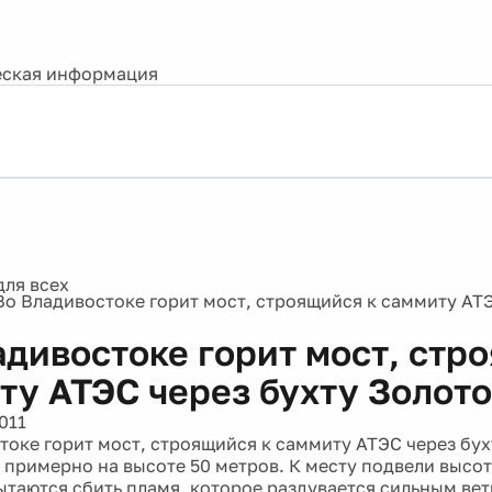
ская информация
Во Владивостоке горит мост, строящийся к саммиту АТЭ
адивостоке горит мост, стр
ту АТЭС через бухту Золото
011
токе горит мост, строящийся к саммиту АТЭС через бух
т примерно на высоте 50 метров. К месту подвели высо
таются сбить пламя, которое раздувается сильным вет