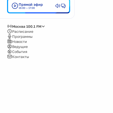
Прямой эфир
Кемерово
16:00 — 17:00
Киров
Красноярск
Москва 100.1 FM
Москва
Расписание
Программы
Нижний Новгород
Новости
Ведущие
Новокузнецк
События
Новосибирск
Контакты
Озёрск
Пенза
Пермь
Псков
Саров
Сочи