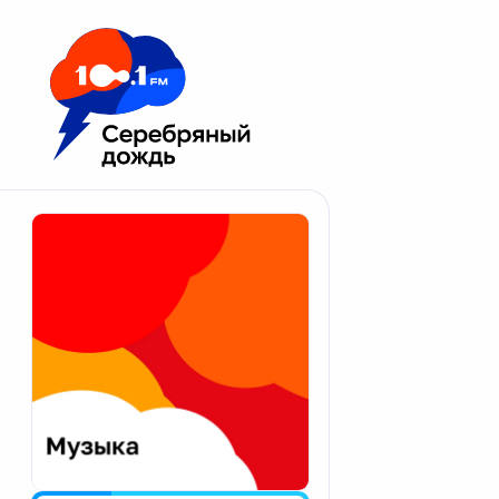
Москва 100.1 FM
Апатиты
Астрахань
Волгоград
Вологда
Екатеринбург
Иваново
Казань
Калининград
Калуга