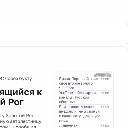
Реклама
С через бухту
Руслан Терновой взял
23:08
свое второе золото
ЧЕ-2026
оящийся к
YouTube заблокировал
23:08
каналы «Русской
й Рог
общины»
Британские ученые
22:53
внедрили гены свиньи
ту Золотой Рог.
в салат-латук для вкуса
мяса
тную автолестницу,
Лишенная
22:53
ром", - сообщил