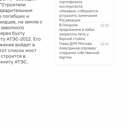
сертификата
"Строители
эксплуатанта
едварительным
«Ижавиа» собирается
о погибших и
устранить замечания
Росавиации
видцев, на землю с
В Лондоне
22:51
 заволокло
предложили в пабах
ерез бухту
запретить пить у
ту АТЭС-2012. Его
барной стойки
Глава ДУМ Москвы
ужение войдет в
22:51
Аляутдинов опроверг
тот список мост
создание собственной
 строится в
партии
аммиту АТЭС.