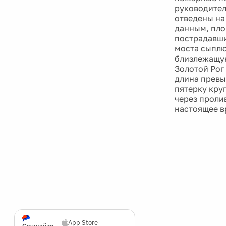
руководител
отведены на
данным, пло
пострадавши
моста сыплю
близлежащую
Золотой Рог
длина превы
пятерку кру
через проли
настоящее в
App Store