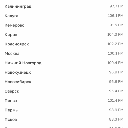
Калининград
97.7 FM
Калуга
106.1 FM
Кемерово
91.5 FM
Киров
104.3 FM
Красноярск
102.2 FM
Москва
100.1 FM
Нижний Новгород
100.4 FM
Новокузнецк
96.9 FM
Новосибирск
96.6 FM
Озёрск
95.4 FM
Пенза
101.4 FM
Пермь
98.9 FM
Псков
88.3 FM