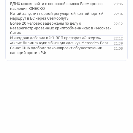
ВДНХ может войти в основной список Всемирного
23:05
наследия ЮНЕСКО
Китай запустит первый регулярный контейнерный
22:34
маршрут в ЕС через Севморпуть
Более 20 человек задержаны по делу о
22:12
незарегистрированных криптообменниках в «Москва-
Сити»
Минздрав добавил в ЖНВЛП препарат «Энхерту»
22:12
«Флит Лизинг» купил бывшую «дочку» Mercedes-Benz
21:39
Сенат США одобрил законопроект об ужесточении
21:08
санкций против РФ