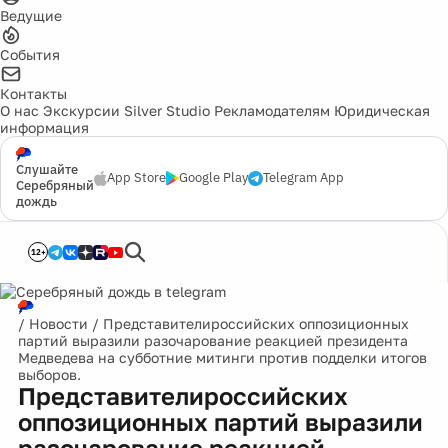
Ведущие
События
Контакты
О нас
Экскурсии
Silver Studio
Рекламодателям
Юридическая
информация
Слушайте
App Store
Google Play
Telegram App
Серебряный
дождь
12+
/
Новости
/
Представителироссийских оппозиционных
партий выразили разочарование реакцией президента
Медведева на субботние митинги против подделки итогов
выборов.
Представителироссийских
оппозиционных партий выразили
разочарование реакцией