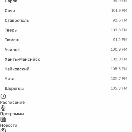
Саров
99.9 FM
Сочи
101.9 FM
Ставрополь
92.6 FM
Тверь
103.8 FM
Тюмень
91.2 FM
Усинск
100.9 FM
Ханты-Мансийск
102.0 FM
Чайковский
105.5 FM
Чита
105.7 FM
Шерегеш
105.3 FM
Расписание
Программы
Новости