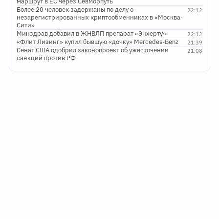
маршрут в ЕС через Севморпуть
Более 20 человек задержаны по делу о
22:12
незарегистрированных криптообменниках в «Москва-
Сити»
Минздрав добавил в ЖНВЛП препарат «Энхерту»
22:12
«Флит Лизинг» купил бывшую «дочку» Mercedes-Benz
21:39
Сенат США одобрил законопроект об ужесточении
21:08
санкций против РФ