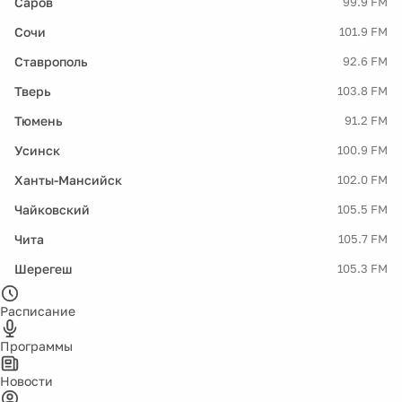
Саров
99.9 FM
Сочи
101.9 FM
Ставрополь
92.6 FM
Тверь
103.8 FM
Тюмень
91.2 FM
Усинск
100.9 FM
Ханты-Мансийск
102.0 FM
Чайковский
105.5 FM
Чита
105.7 FM
Шерегеш
105.3 FM
Расписание
Программы
Новости