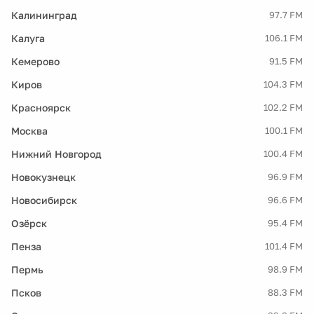
Калининград
97.7 FM
Калуга
106.1 FM
Кемерово
91.5 FM
Киров
104.3 FM
Красноярск
102.2 FM
Москва
100.1 FM
Нижний Новгород
100.4 FM
Новокузнецк
96.9 FM
Новосибирск
96.6 FM
Озёрск
95.4 FM
Пенза
101.4 FM
Пермь
98.9 FM
Псков
88.3 FM