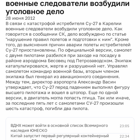
военные следователи возбудили
уголовное дело
28 июня 2012
В связи с катастрофой истребителя Су-27 в Карелии
военные следователи возбудили уголовное дело. Как
говорится в сообщении СК, дело возбуждено по статье
"нарушение правил полетов и подготовки к ним". Кроме
того, до выяснения причин аварии полеты истребителей
Су-27 приостановлены. По официальной версии, самолет
с двумя пилотами разбился при заходе на посадку в
районе аэродрома Бесовец под Петрозаводском. Экипаж
катапультировался, жертв и разрушений нет. Управлял
самолетом командир военной базы, вторым членом
экипажа был генерал из авиационного соединения.
Между тем, директор аэропорта Александр Васин
утверждает, что Су-27 перед падением выполнял фигуру
высшего пилотажа и вошел в штопор. Еще по одной
версии, в двигатель могла попасть птица. Так или иначе,
за последние пять лет с самолетами СУ-27 произошли
шесть катастроф, погибли два пилота.
ВДНХ может войти в основной список Всемирного
23:05
наследия ЮНЕСКО
Китай запустит первый регулярный контейнерный
22:34