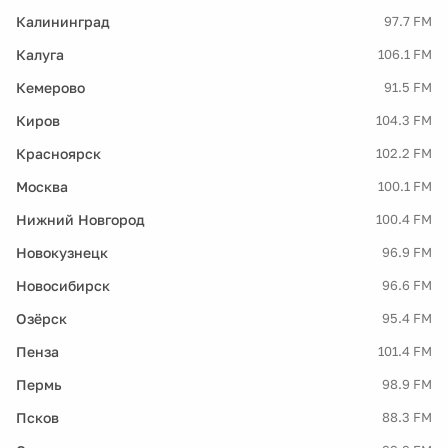
Калининград
97.7 FM
Калуга
106.1 FM
Кемерово
91.5 FM
Киров
104.3 FM
Красноярск
102.2 FM
Москва
100.1 FM
Нижний Новгород
100.4 FM
Новокузнецк
96.9 FM
Новосибирск
96.6 FM
Озёрск
95.4 FM
Пенза
101.4 FM
Пермь
98.9 FM
Псков
88.3 FM