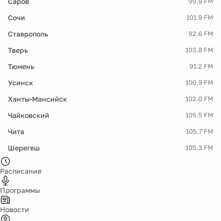
Саров
99.9 FM
Сочи
101.9 FM
Ставрополь
92.6 FM
Тверь
103.8 FM
Тюмень
91.2 FM
Усинск
100.9 FM
Ханты-Мансийск
102.0 FM
Чайковский
105.5 FM
Чита
105.7 FM
Шерегеш
105.3 FM
Расписание
Программы
Новости