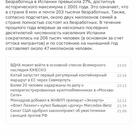
Безработица в Испании превысила 27%, достигнув
исторического максимума с 2001 года. Это означает, что
в стране 6 млн и почти 203 тысячи безработных. Также,
согласно подсчетам, около двух миллионов семей в
стране полностью состоят из безработных. В течение
прошлого года впервые за несколько последних
десятилетий численность населения Испании
сократилась на 206 тысяч человек (в основном за счет
оттока мигрантов) и по состоянию на нынешний год
составляет около 47 миллионов человек.
ВДНХ может войти в основной список Всемирного
23:05
наследия ЮНЕСКО
Китай запустит первый регулярный контейнерный
22:34
маршрут в ЕС через Севморпуть
Более 20 человек задержаны по делу о
22:12
незарегистрированных криптообменниках в «Москва-
Сити»
Минздрав добавил в ЖНВЛП препарат «Энхерту»
22:12
«Флит Лизинг» купил бывшую «дочку» Mercedes-Benz
21:39
Сенат США одобрил законопроект об ужесточении
21:08
санкций против РФ