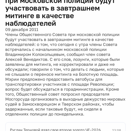
при московской полиции будут
участвовать в завтрашнем
митинге в качестве
наблюдателей
09 декабря 2011
Члены Общественного Совета при московской полиции
будут участвовать в завтрашнем митинге в качестве
наблюдателей: о том, что сегодня с утра члены Совета
встречались с начальником московской полиции
Владимиром Колокольцевым, сообщил член совета
Алексей Венедиктов. С его слов, лозунги, которые были
заявлены для митинга, не корректировали и даже не
обсуждали; говорили о том, что делать с людьми, которые
не слышали о переносе митинга на Болотную площадь.
Мэрии предложено предоставить автобусы для
транспортировки участников с площади Революции;
вопрос будет обсуждаться в горадминистрации. Кроме
того, Общественный совет попросил председателя
Мосгорсуда организовать в выходные дежурство мировых
судей в Замоскворецком и Тверском районах, чтобы
задержанные, если таковые будут, не сидели в
отделениях полиции до понедельника.
Руслан Терновой взял свое второе золото ЧЕ-2026
23:08