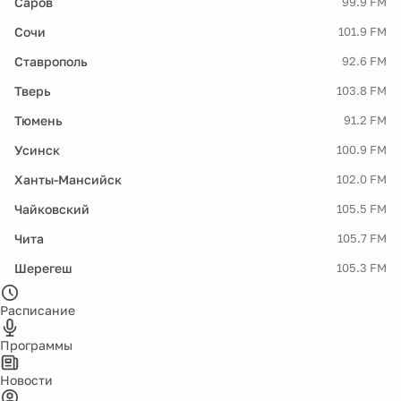
Саров
99.9 FM
Сочи
101.9 FM
Ставрополь
92.6 FM
Тверь
103.8 FM
Тюмень
91.2 FM
Усинск
100.9 FM
Ханты-Мансийск
102.0 FM
Чайковский
105.5 FM
Чита
105.7 FM
Шерегеш
105.3 FM
Расписание
Программы
Новости