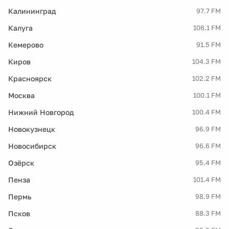
Калининград
97.7 FM
Калуга
106.1 FM
Кемерово
91.5 FM
Киров
104.3 FM
Красноярск
102.2 FM
Москва
100.1 FM
Нижний Новгород
100.4 FM
Новокузнецк
96.9 FM
Новосибирск
96.6 FM
Озёрск
95.4 FM
Пенза
101.4 FM
Пермь
98.9 FM
Псков
88.3 FM