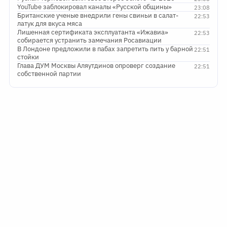
YouTube заблокировал каналы «Русской общины»
23:08
Британские ученые внедрили гены свиньи в салат-
22:53
латук для вкуса мяса
Лишенная сертификата эксплуатанта «Ижавиа»
22:53
собирается устранить замечания Росавиации
В Лондоне предложили в пабах запретить пить у барной
22:51
стойки
Глава ДУМ Москвы Аляутдинов опроверг создание
22:51
собственной партии