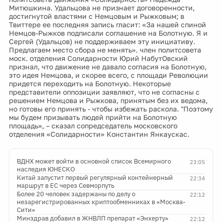
Митюшкина. Удальцова не признает договоренности,
достигнутой властями с Немцовым и Рыжковым; в
Твиттере ее последняя запись гласит: «За нашей спиной
Немцов-Рыжков подписали соглашение на Болотную. Я и
Сергей (Удальцов) не поддерживаем эту инициативу.
Предлагаем место сбора не менять». член политсовета
моск. отделения Солидарности Юрий НабутОвский
признал, что движение не давало согласия на Болотную,
это идея Немцова, и скорее всего, с площади Революции
придется переходить на Болотную. Некоторые
представители оппозиции заявляют, что не согласны с
решением Немцова и Рыжкова, принятым без их ведома,
но готовы его принять - чтобы избежать раскола. "Поэтому
мы будем призывать людей прийти на Болотную
площадь», – сказал сопредседатель московского
отделения «Солидарности» Константин Янкаускас.
ВДНХ может войти в основной список Всемирного
23:05
наследия ЮНЕСКО
Китай запустит первый регулярный контейнерный
22:34
маршрут в ЕС через Севморпуть
Более 20 человек задержаны по делу о
22:12
незарегистрированных криптообменниках в «Москва-
Сити»
Минздрав добавил в ЖНВЛП препарат «Энхерту»
22:12