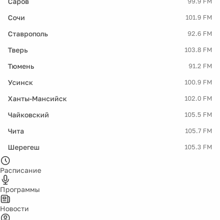
Саров
99.9 FM
Сочи
101.9 FM
Ставрополь
92.6 FM
Тверь
103.8 FM
Тюмень
91.2 FM
Усинск
100.9 FM
Ханты-Мансийск
102.0 FM
Чайковский
105.5 FM
Чита
105.7 FM
Шерегеш
105.3 FM
Расписание
Программы
Новости