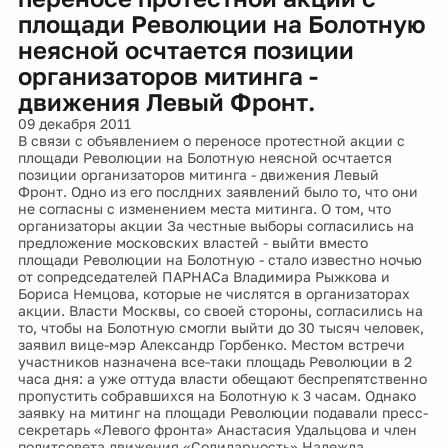
площади Революции на Болотную
неясной осчтается позиции
организаторов митинга -
движения Левый Фронт.
09 декабря 2011
В связи с объявлением о переносе протестной акции с
площади Революции на Болотную неясной осчтается
позиции организаторов митинга - движения Левый
Фронт. Одно из его послдних заявлений было то, что они
не согласны с изменением места митинга. О том, что
организаторы акции За честные выборы согласились на
предложение московских властей - выйти вместо
площади Революции на Болотную - стало известно ночью
от сопредседателей ПАРНАСа Владимира Рыжкова и
Бориса Немцова, которые не числятся в организаторах
акции. Власти Москвы, со своей стороны, согласились на
то, чтобы на Болотную смогли выйти до 30 тысяч человек,
заявил вице-мэр Александр Горбенко. Местом встречи
участников назначена все-таки площадь Революции в 2
часа дня: а уже оттуда власти обещают беспрепятственно
пропустить собравшихся на Болотную к 3 часам. Однако
заявку на митинг на площади Революции подавали пресс-
секретарь «Левого фронта» Анастасия Удальцова и член
политсовета движения «Солидарность» Надежда