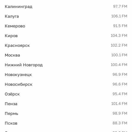
Калининград
97.7 FM
Калуга
106.1 FM
Кемерово
91.5 FM
Киров
104.3 FM
Красноярск
102.2 FM
Москва
100.1 FM
Нижний Новгород
100.4 FM
Новокузнецк
96.9 FM
Новосибирск
96.6 FM
Озёрск
95.4 FM
Пенза
101.4 FM
Пермь
98.9 FM
Псков
88.3 FM