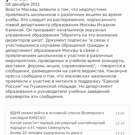
08 декабря 2011
Власти Москвы заявили о том, что недопустимо
привлекать школьников к различным акциям во время
учебы. Это следует из распоряжения, подписанного
главой департамента образования Москвы Исааком
Калиной. Он призывает начальников окружных
управлений образования "обратить на это внимание
директоров школ". Документ подписан "в связи с
участившимися случаями обращений граждан в
департамент образования Москвы в связи с
привлечением школьников к участию в различных
мероприятиях, проводимых в учебное время (концерты,
выставки, форумы, акции, соревнования)", - говорится в
сообщении, размещенном на сайте ведомства. Накануне
пресса сообщала о том, что московских школьников
привлекли к участию в митинге в поддержку "Единой
России" на Пушкинской площади. Но департамент
образования и руководители учебных заведений
опровергли эти сообщения.
ВДНХ может войти в основной список Всемирного
23:05
наследия ЮНЕСКО
Китай запустит первый регулярный контейнерный
22:34
маршрут в ЕС через Севморпуть
Более 20 человек задержаны по делу о
22:12