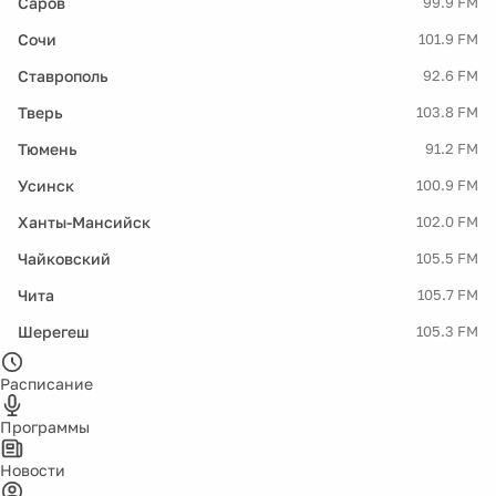
Саров
99.9 FM
Сочи
101.9 FM
Ставрополь
92.6 FM
Тверь
103.8 FM
Тюмень
91.2 FM
Усинск
100.9 FM
Ханты-Мансийск
102.0 FM
Чайковский
105.5 FM
Чита
105.7 FM
Шерегеш
105.3 FM
Расписание
Программы
Новости