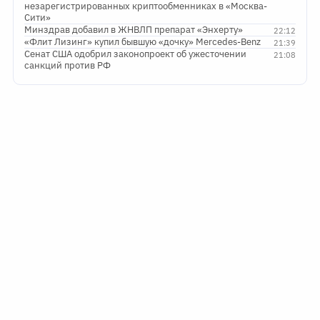
незарегистрированных криптообменниках в «Москва-
Сити»
Минздрав добавил в ЖНВЛП препарат «Энхерту»
22:12
«Флит Лизинг» купил бывшую «дочку» Mercedes-Benz
21:39
Сенат США одобрил законопроект об ужесточении
21:08
санкций против РФ