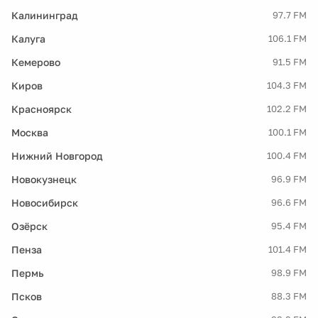
Калининград
97.7 FM
Калуга
106.1 FM
Кемерово
91.5 FM
Киров
104.3 FM
Красноярск
102.2 FM
Москва
100.1 FM
Нижний Новгород
100.4 FM
Новокузнецк
96.9 FM
Новосибирск
96.6 FM
Озёрск
95.4 FM
Пенза
101.4 FM
Пермь
98.9 FM
Псков
88.3 FM