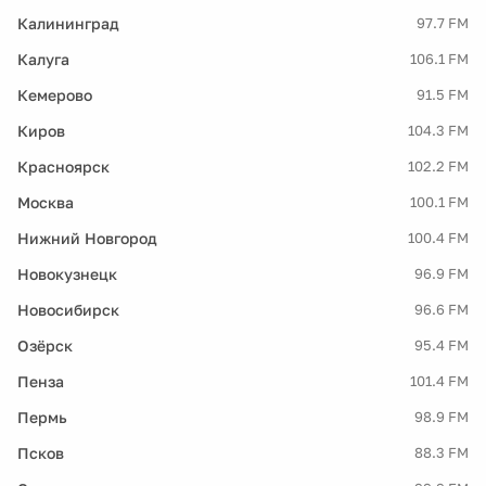
Калининград
97.7 FM
Калуга
106.1 FM
Кемерово
91.5 FM
Киров
104.3 FM
Красноярск
102.2 FM
Москва
100.1 FM
Нижний Новгород
100.4 FM
Новокузнецк
96.9 FM
Новосибирск
96.6 FM
Озёрск
95.4 FM
Пенза
101.4 FM
Пермь
98.9 FM
Псков
88.3 FM