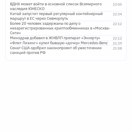
ВДНХ может войти в основной список Всемирного
23:05
наследия ЮНЕСКО
Китай запустит первый регулярный контейнерный
22:34
маршрут в ЕС через Севморпуть
Более 20 человек задержаны по делу о
22:12
незарегистрированных криптообменниках в «Москва-
Сити»
Минздрав добавил в ЖНВЛП препарат «Энхерту»
22:12
«Флит Лизинг» купил бывшую «дочку» Mercedes-Benz
21:39
Сенат США одобрил законопроект об ужесточении
21:08
санкций против РФ