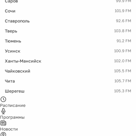
Саров
99.9 FM
Сочи
101.9 FM
Ставрополь
92.6 FM
Тверь
103.8 FM
Тюмень
91.2 FM
Усинск
100.9 FM
Ханты-Мансийск
102.0 FM
Чайковский
105.5 FM
Чита
105.7 FM
Шерегеш
105.3 FM
Расписание
Программы
Новости