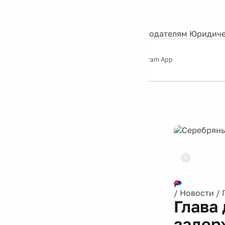
События
Контакты
О нас
Экскурсии
Silver Studio
Рекламодателям
Юридиче
Слушайте
App Store
Google Play
Telegram App
Серебряный
дождь
12+
Реклама
/
Новости
/
Глава
задер