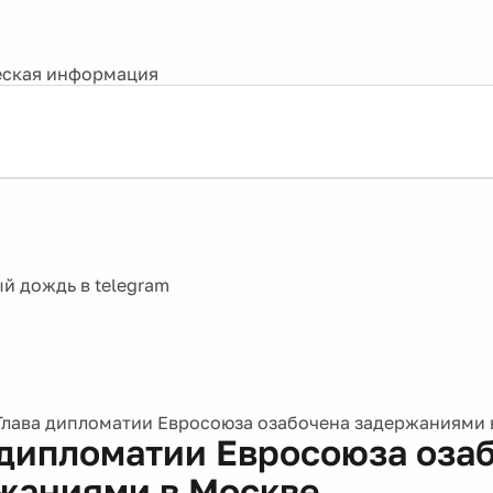
ская информация
Глава дипломатии Евросоюза озабочена задержаниями 
 дипломатии Евросоюза оза
жаниями в Москве