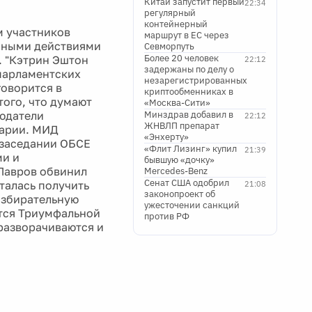
Китай запустит первый
22:34
регулярный
контейнерный
м участников
маршрут в ЕС через
енными действиями
Севморпуть
Более 20 человек
. "Кэтрин Эштон
22:12
задержаны по делу о
парламентских
незарегистрированных
говорится в
криптообменниках в
того, что думают
«Москва-Сити»
юдатели
Минздрав добавил в
22:12
ЖНВЛП препарат
тарии. МИД
«Энхерту»
 заседании ОБСЕ
«Флит Лизинг» купил
21:39
ми и
бывшую «дочку»
Лавров обвинил
Mercedes-Benz
Сенат США одобрил
талась получить
21:08
законопроект об
избирательную
ужесточении санкций
ется Триумфальной
против РФ
 разворачиваются и