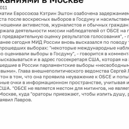
011
матии Евросоюза Кэтрин Эштон озабочена задержание
ста после воскресных выборов в Госдуму и насильств
тношении активистов, журналистов и обычных граждан
ржала деятельности миссии наблюдателей от ОБСЕ на 
х предварительную оценку результатов голосования", - 
Ранее сегодня МИД России вновь высказался по поводу 
 прошедших выборах: "некоторые международные набл
о оценивали выборы в Госдуму", - говорится в коммен
ысказываться и в адрес госсекретаря США, которая на
шедшие в России парламентские выборы «несвободны
выми». Глава внешнеполитического ведомства Сергей 
тон в том, что она проявила неуважение к ОБСЕ и попы
ные очки в информационном пространстве, учитывая 
США. "ОБСЕ не является местом для митингов, не явля
Москве, куда "ораторы приезжают, чтобы излить душу,
заявил Лавров.