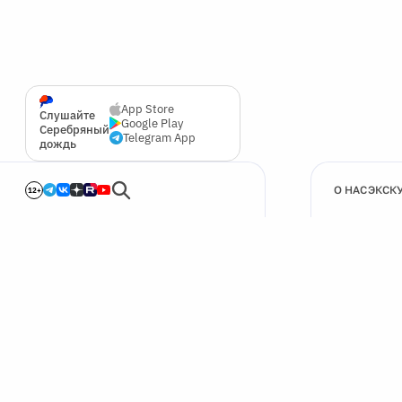
App Store
Слушайте
Google Play
Серебряный
Telegram App
дождь
О НАС
ЭКСК
12+