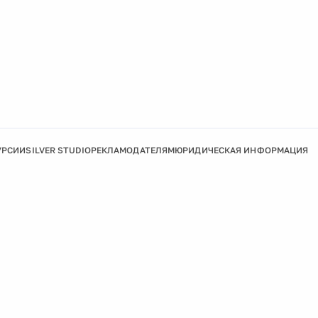
УРСИИ
SILVER STUDIO
РЕКЛАМОДАТЕЛЯМ
ЮРИДИЧЕСКАЯ ИНФОРМАЦИЯ