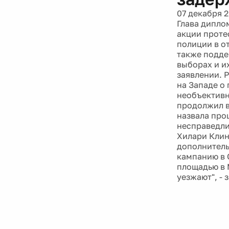
07 декабря 2
Глава дипло
акции проте
полиции в о
также подде
выборах и и
заявлении. 
на Западе о
необъективн
продолжил в
назвала про
несправедли
Хилари Клин
дополнитель
кампанию в 
площадью в 
уезжают", - 