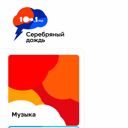
Москва 100.1 FM
Апатиты
Астрахань
Волгоград
Вологда
Екатеринбург
Иваново
Казань
Калининград
Калуга