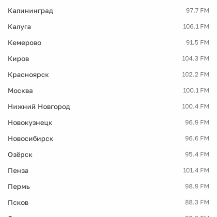
Калининград
97.7 FM
Калуга
106.1 FM
Кемерово
91.5 FM
Киров
104.3 FM
Красноярск
102.2 FM
Москва
100.1 FM
Нижний Новгород
100.4 FM
Новокузнецк
96.9 FM
Новосибирск
96.6 FM
Озёрск
95.4 FM
Пенза
101.4 FM
Пермь
98.9 FM
Псков
88.3 FM