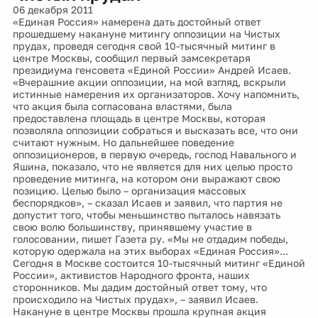
06 декабря 2011
«Единая Россия» намерена дать достойный ответ
прошедшему накануне митингу оппозиции на Чистых
прудах, проведя сегодня свой 10-тысячный митинг в
центре Москвы, сообщил первый замсекретаря
президиума генсовета «Единой России» Андрей Исаев.
«Вчерашние акции оппозиции, на мой взгляд, вскрыли
истинные намерения их организаторов. Хочу напомнить,
что акция была согласована властями, была
предоставлена площадь в центре Москвы, которая
позволяла оппозиции собраться и высказать все, что они
считают нужным. Но дальнейшее поведение
оппозиционеров, в первую очередь, господ Навального и
Яшина, показало, что не является для них целью просто
проведение митинга, на котором они выражают свою
позицию. Целью было – организация массовых
беспорядков», – сказал Исаев и заявил, что партия не
допустит того, чтобы меньшинство пыталось навязать
свою волю большинству, принявшему участие в
голосовании, пишет Газета ру. «Мы не отдадим победы,
которую одержала на этих выборах «Единая Россия»...
Сегодня в Москве состоится 10-тысячный митинг «Единой
России», активистов Народного фронта, наших
сторонников. Мы дадим достойный ответ тому, что
происходило на Чистых прудах», – заявил Исаев.
Накануне в центре Москвы прошла крупная акция