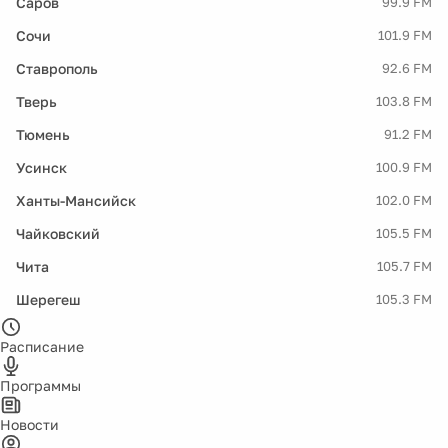
Саров
99.9 FM
Сочи
101.9 FM
Ставрополь
92.6 FM
Тверь
103.8 FM
Тюмень
91.2 FM
Усинск
100.9 FM
Ханты-Мансийск
102.0 FM
Чайковский
105.5 FM
Чита
105.7 FM
Шерегеш
105.3 FM
Расписание
Программы
Новости