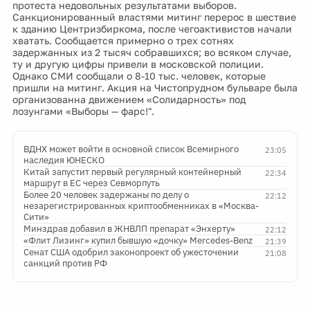
протеста недовольных результатами выборов.
Санкционированный властями митинг перерос в шествие
к зданию Центризбиркома, после чегоактивистов начали
хватать. Сообщается примерно о трех сотнях
задержанных из 2 тысяч собравшихся; во всяком случае,
ту и другую цифры привели в московской полиции.
Однако СМИ сообщали о 8-10 тыс. человек, которые
пришли на митинг. Акция на Чистопрудном бульваре была
организованна движением «Солидарность» под
лозунгами «Выборы — фарс!".
ВДНХ может войти в основной список Всемирного
23:05
наследия ЮНЕСКО
Китай запустит первый регулярный контейнерный
22:34
маршрут в ЕС через Севморпуть
Более 20 человек задержаны по делу о
22:12
незарегистрированных криптообменниках в «Москва-
Сити»
Минздрав добавил в ЖНВЛП препарат «Энхерту»
22:12
«Флит Лизинг» купил бывшую «дочку» Mercedes-Benz
21:39
Сенат США одобрил законопроект об ужесточении
21:08
санкций против РФ