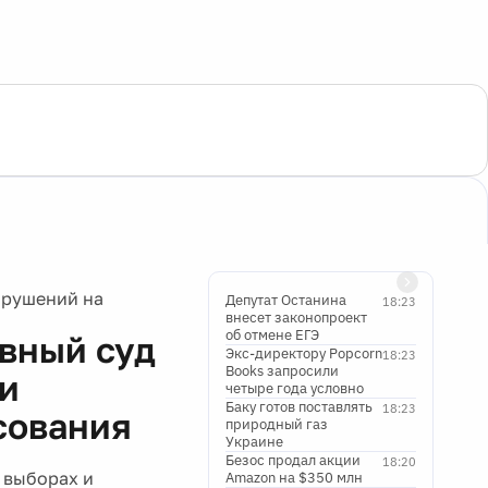
арушений на
Депутат Останина
18:23
внесет законопроект
об отмене ЕГЭ
вный суд
Экс-директору Popcorn
18:23
Books запросили
 и
четыре года условно
Баку готов поставлять
18:23
сования
природный газ
Украине
Безос продал акции
18:20
 выборах и
Amazon на $350 млн