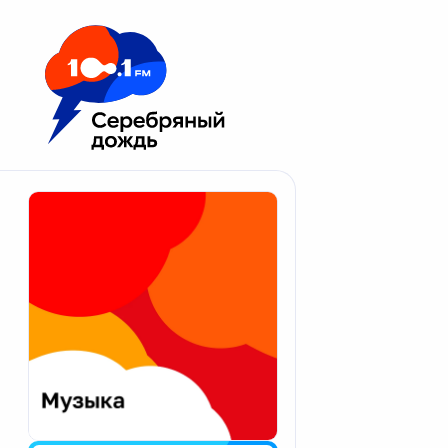
Москва 100.1 FM
Апатиты
Астрахань
Волгоград
Вологда
Екатеринбург
Иваново
Казань
Калининград
Калуга