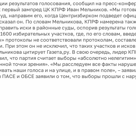
ии результатов голосования, сообщил на пресс-конфе
 первый зампред ЦК КПРФ Иван Мельников. «Мы готов
уд, направим его, когда Центризбирком подведет офи
 сказал он. По словам Мельникова, КПРФ намерена так
править иски в районные суды, оспорив результаты гол
1600 избирательных участков, где, по его словам, введ
» протоколы не соответствовали протоколам, состав
. При этом он не исключил, что таких участков и исков
льникова цитирует Газета,ру. В свою очередь, лидер К
вил, что партия считает выборы «абсолютно нелегитим
енной точки зрения». «Мы расследуем все факты наруш
вать наши голоса и на улице, и в правом поле», – заяви
 ПАСЕ и ОБСЕ заявили о том, что выборы прошли с на