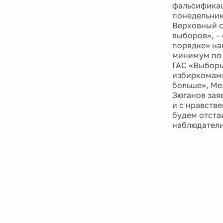
фальсификац
понедельник
Верховный с
выборов», –
порядке» на
минимум по 
ГАС «Выборы
избиркомами
больше», Ме
Зюганов зая
и с нравств
будем отстаи
наблюдатели