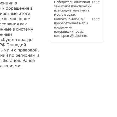
Победители олимпиад
ренции в
18:17
занимают практически
им обращение в
все бюджетные места
циальные итоги
места в вузах
же «в массовом
Минэкономики РФ
18:17
прорабатывает меры
осования как
поддержки
енные в систему
потерявших товар
ленным
селлеров Wildberries
 «будет гораздо
ПРФ Геннадий
ными и с правовой,
ений по регионам и
л Зюганов. Ранее
рушениями.