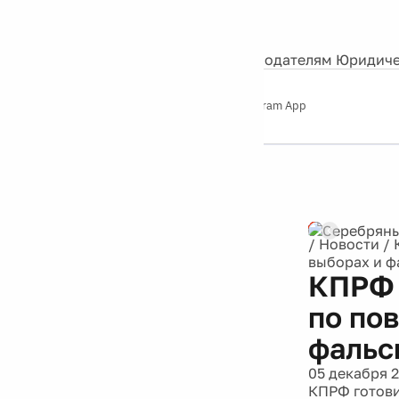
События
Контакты
О нас
Экскурсии
Silver Studio
Рекламодателям
Юридиче
Слушайте
App Store
Google Play
Telegram App
Серебряный
дождь
12+
Реклама
/
Новости
/
выборах и ф
КПРФ 
по по
фальс
05 декабря 
КПРФ готови