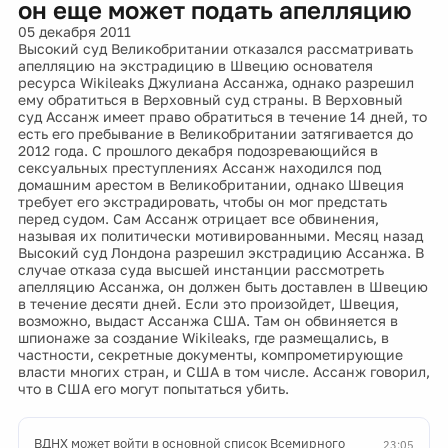
он еще может подать апелляцию
05 декабря 2011
Высокий суд Великобритании отказался рассматривать
апелляцию на экстрадицию в Швецию основателя
ресурса Wikileaks Джулиана Ассанжа, однако разрешил
ему обратиться в Верховный суд страны. В Верховный
суд Ассанж имеет право обратиться в течение 14 дней, то
есть его пребывание в Великобритании затягивается до
2012 года. С прошлого декабря подозревающийся в
сексуальных преступлениях Ассанж находился под
домашним арестом в Великобритании, однако Швеция
требует его экстрадировать, чтобы он мог предстать
перед судом. Сам Ассанж отрицает все обвинения,
называя их политически мотивированными. Месяц назад
Высокий суд Лондона разрешил экстрадицию Ассанжа. В
случае отказа суда высшей инстанции рассмотреть
апелляцию Ассанжа, он должен быть доставлен в Швецию
в течение десяти дней. Если это произойдет, Швеция,
возможно, выдаст Ассанжа США. Там он обвиняется в
шпионаже за создание Wikileaks, где размещались, в
частности, секретные документы, компрометирующие
власти многих стран, и США в том числе. Ассанж говорил,
что в США его могут попытаться убить.
ВДНХ может войти в основной список Всемирного
23:05