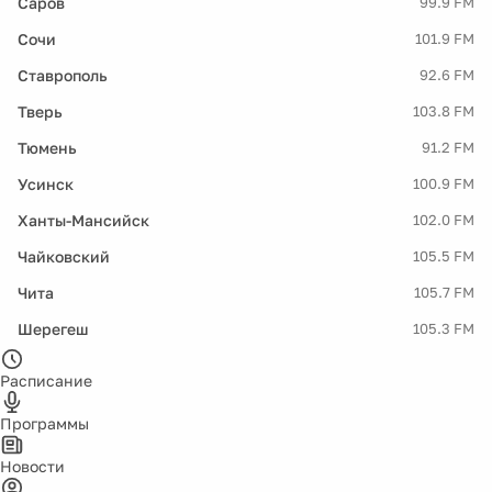
Саров
99.9 FM
Сочи
101.9 FM
Ставрополь
92.6 FM
Тверь
103.8 FM
Тюмень
91.2 FM
Усинск
100.9 FM
Ханты-Мансийск
102.0 FM
Чайковский
105.5 FM
Чита
105.7 FM
Шерегеш
105.3 FM
Расписание
Программы
Новости