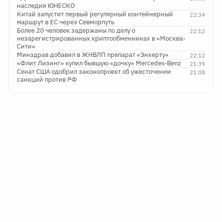
наследия ЮНЕСКО
Китай запустит первый регулярный контейнерный
22:34
маршрут в ЕС через Севморпуть
Более 20 человек задержаны по делу о
22:12
незарегистрированных криптообменниках в «Москва-
Сити»
Минздрав добавил в ЖНВЛП препарат «Энхерту»
22:12
«Флит Лизинг» купил бывшую «дочку» Mercedes-Benz
21:39
Сенат США одобрил законопроект об ужесточении
21:08
санкций против РФ