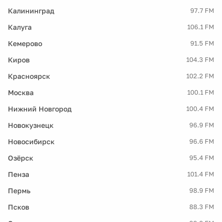
Калининград
97.7 FM
Калуга
106.1 FM
Кемерово
91.5 FM
Киров
104.3 FM
Красноярск
102.2 FM
Москва
100.1 FM
Нижний Новгород
100.4 FM
Новокузнецк
96.9 FM
Новосибирск
96.6 FM
Озёрск
95.4 FM
Пенза
101.4 FM
Пермь
98.9 FM
Псков
88.3 FM