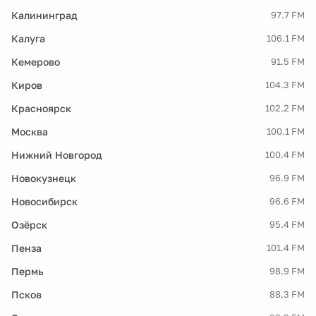
Калининград
97.7 FM
Калуга
106.1 FM
Кемерово
91.5 FM
Киров
104.3 FM
Красноярск
102.2 FM
Москва
100.1 FM
Нижний Новгород
100.4 FM
Новокузнецк
96.9 FM
Новосибирск
96.6 FM
Озёрск
95.4 FM
Пенза
101.4 FM
Пермь
98.9 FM
Псков
88.3 FM