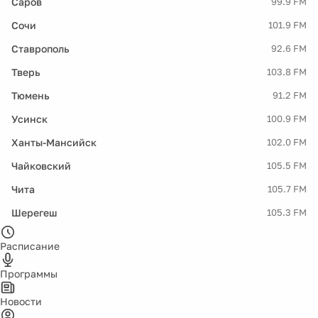
Саров
99.9 FM
Сочи
101.9 FM
Ставрополь
92.6 FM
Тверь
103.8 FM
Тюмень
91.2 FM
Усинск
100.9 FM
Ханты-Мансийск
102.0 FM
Чайковский
105.5 FM
Чита
105.7 FM
Шерегеш
105.3 FM
Расписание
Программы
Новости