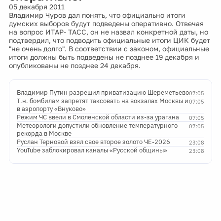
05 декабря 2011
Владимир Чуров дал понять, что официально итоги
думских выборов будут подведены оперативно. Отвечая
на вопрос ИТАР- ТАСС, он не назвал конкретной даты, но
подтвердил, что подводить официальные итоги ЦИК будет
"не очень долго". В соответствии с законом, официальные
итоги должны быть подведены не позднее 19 декабря и
опубликованы не позднее 24 декабря.
Владимир Путин разрешил приватизацию Шереметьево
07:05
Т.н. бомбилам запретят таксовать на вокзалах Москвы и
07:05
в аэропорту «Внуково»
Режим ЧС ввели в Смоленской области из-за урагана
07:05
Метеорологи допустили обновление температурного
07:05
рекорда в Москве
Руслан Терновой взял свое второе золото ЧЕ-2026
23:08
YouTube заблокировал каналы «Русской общины»
23:08