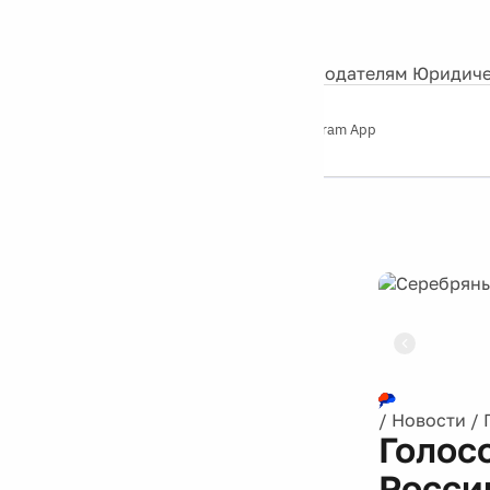
События
Контакты
О нас
Экскурсии
Silver Studio
Рекламодателям
Юридиче
Слушайте
App Store
Google Play
Telegram App
Серебряный
дождь
12+
Реклама
/
Новости
/
Голос
Росси