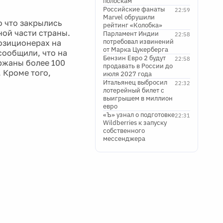
полоскам
Российские фанаты
22:59
Marvel обрушили
о что закрылись
рейтинг «Колобка»
ной части страны.
Парламент Индии
22:58
потребовал извинений
озиционерах на
от Марка Цукерберга
сообщили, что на
Бензин Евро 2 будут
22:58
ржаны более 100
продавать в России до
. Кроме того,
июля 2027 года
Итальянец выбросил
22:32
лотерейный билет с
выигрышем в миллион
евро
«Ъ» узнал о подготовке
22:31
Wildberries к запуску
собственного
мессенджера