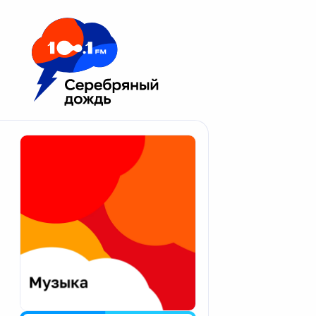
Москва 100.1 FM
Апатиты
Астрахань
Волгоград
Вологда
Екатеринбург
Иваново
Казань
Калининград
Калуга