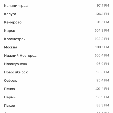
Калининград
97.7 FM
Калуга
106.1 FM
Кемерово
91.5 FM
Киров
104.3 FM
Красноярск
102.2 FM
Москва
100.1 FM
Нижний Новгород
100.4 FM
Новокузнецк
96.9 FM
Новосибирск
96.6 FM
Озёрск
95.4 FM
Пенза
101.4 FM
Пермь
98.9 FM
Псков
88.3 FM