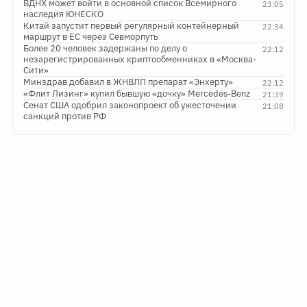
ВДНХ может войти в основной список Всемирного
23:05
наследия ЮНЕСКО
Китай запустит первый регулярный контейнерный
22:34
маршрут в ЕС через Севморпуть
Более 20 человек задержаны по делу о
22:12
незарегистрированных криптообменниках в «Москва-
Сити»
Минздрав добавил в ЖНВЛП препарат «Энхерту»
22:12
«Флит Лизинг» купил бывшую «дочку» Mercedes-Benz
21:39
Сенат США одобрил законопроект об ужесточении
21:08
санкций против РФ