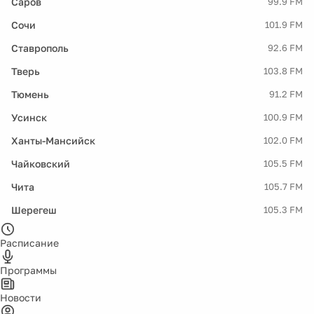
Саров
99.9 FM
Сочи
101.9 FM
Ставрополь
92.6 FM
Тверь
103.8 FM
Тюмень
91.2 FM
Усинск
100.9 FM
Ханты-Мансийск
102.0 FM
Чайковский
105.5 FM
Чита
105.7 FM
Шерегеш
105.3 FM
Расписание
Программы
Новости