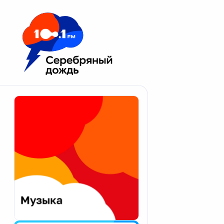
Москва 100.1 FM
Апатиты
Астрахань
Волгоград
Вологда
Екатеринбург
Иваново
Казань
Калининград
Калуга