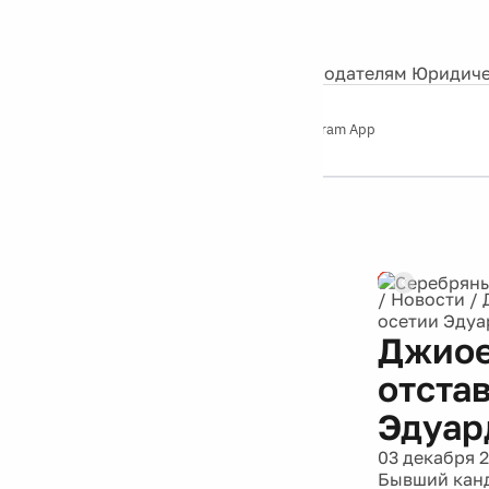
События
Контакты
О нас
Экскурсии
Silver Studio
Рекламодателям
Юридиче
Слушайте
App Store
Google Play
Telegram App
Серебряный
дождь
12+
Реклама
/
Новости
/
осетии Эдуа
Джиое
отста
Эдуар
03 декабря 
Бывший канд