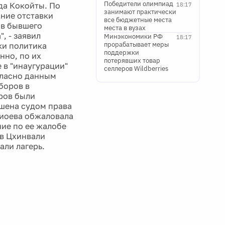
Победители олимпиад
да Кокойты. По
18:17
занимают практически
ние отставки
все бюджетные места
ов бывшего
места в вузах
, - заявил
Минэкономики РФ
18:17
прорабатывает меры
ки политика
поддержки
нно, по их
потерявших товар
 в "инаугурации"
селлеров Wildberries
гласно данным
боров в
оров были
шена судом права
жиоева обжаловала
ние по ее жалобе
 в Цхинвали
ли лагерь.