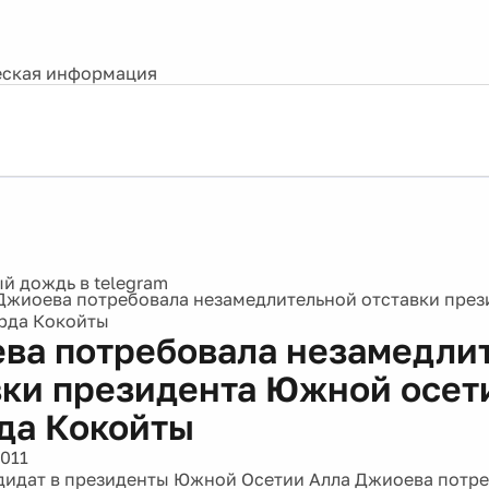
ская информация
Джиоева потребовала незамедлительной отставки пре
рда Кокойты
ва потребовала незамедли
вки президента Южной осет
да Кокойты
2011
идат в президенты Южной Осетии Алла Джиоева потр