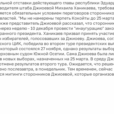
льной отставки действующего главы республики Эдуар
водителя штаба Джиоевой Михаила Ханикаева, требова
яется обязательным условием переговоров сторонник
властей. "Мы не намерены терпеть Кокойты до 25 марта"
акже представитель Джиоевой рассказал, что сторонни
через неделю - 10 декабря провести "инаугурацию" зако
ранного президента. Ханикаев призвал принять участие
яч избирателей, голосовавших за Джиоеву. Джиоева, со
кого ЦИК, победила во втором туре президентских вы
 который состоялся 27 ноября, однако результаты выб
рховным судом Южной Осетии. Сама Джиоева была ли
 в новых выборах, назначенных на 25 марта. В среду Д
отмене результатов второго тура. Ожидается, что реше
ено послезавтра, в понедельник. Тем временем, сейчас
я митинги сторонников Джиоевой, которые организова