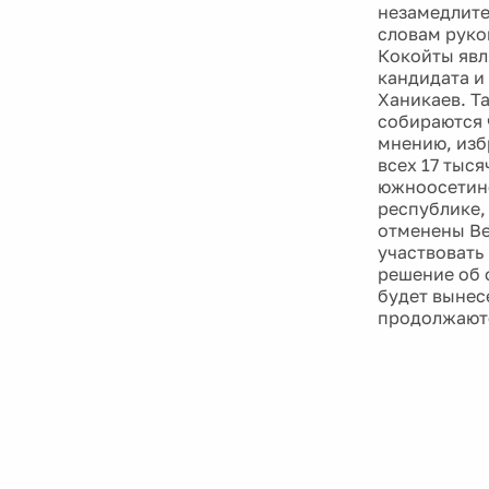
незамедлите
словам руко
Кокойты явл
кандидата и 
Ханикаев. Т
собираются 
мнению, изб
всех 17 тыс
южноосетинс
республике,
отменены Ве
участвовать
решение об 
будет вынес
продолжаютс