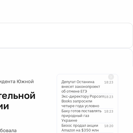
зидента Южной
Депутат Останина
18:23
внесет законопроект
об отмене ЕГЭ
тельной
Экс-директору Popcorn
18:23
Books запросили
ии
четыре года условно
Баку готов поставлять
18:23
природный газ
Украине
Безос продал акции
18:20
ебовала
Amazon на $350 млн