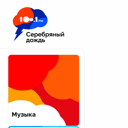
Москва 100.1 FM
Апатиты
Астрахань
Волгоград
Вологда
Екатеринбург
Иваново
Казань
Калининград
Калуга