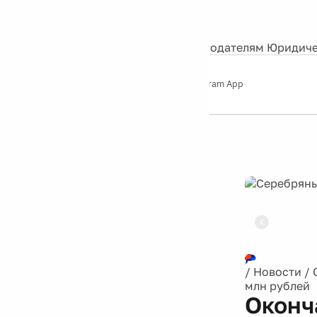
События
Контакты
О нас
Экскурсии
Silver Studio
Рекламодателям
Юридиче
Слушайте
App Store
Google Play
Telegram App
Серебряный
дождь
12+
Реклама
/
Новости
/
млн рублей
Оконч