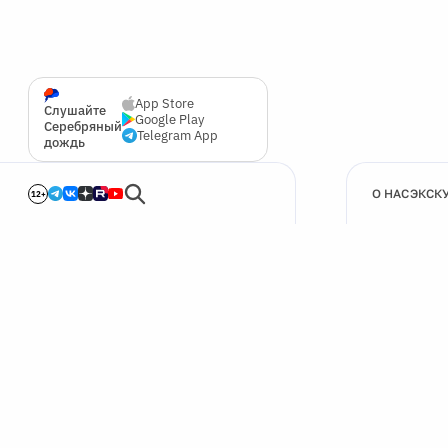
App Store
Слушайте
Google Play
Серебряный
Telegram App
дождь
О НАС
ЭКСК
12+
🍪
Мы используем cookie для улучшения работы сайта.