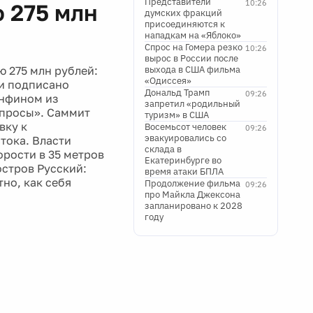
Представители
10:26
 275 млн
думских фракций
присоединяются к
нападкам на «Яблоко»
Спрос на Гомера резко
10:26
вырос в России после
 275 млн рублей:
выхода в США фильма
«Одиссея»
 и подписано
Дональд Трамп
09:26
нфином из
запретил «родильный
опросы». Саммит
туризм» в США
вку к
Восемьсот человек
09:26
эвакуировались со
тока. Власти
склада в
орости в 35 метров
Екатеринбурге во
остров Русский:
время атаки БПЛА
но, как себя
Продолжение фильма
09:26
про Майкла Джексона
запланировано к 2028
году