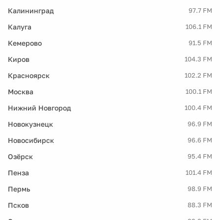
Калининград
97.7 FM
Калуга
106.1 FM
Кемерово
91.5 FM
Киров
104.3 FM
Красноярск
102.2 FM
Москва
100.1 FM
Нижний Новгород
100.4 FM
Новокузнецк
96.9 FM
Новосибирск
96.6 FM
Озёрск
95.4 FM
Пенза
101.4 FM
Пермь
98.9 FM
Псков
88.3 FM