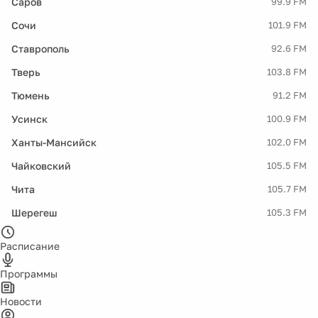
Саров
99.9 FM
Сочи
101.9 FM
Ставрополь
92.6 FM
Тверь
103.8 FM
Тюмень
91.2 FM
Усинск
100.9 FM
Ханты-Мансийск
102.0 FM
Чайковский
105.5 FM
Чита
105.7 FM
Шерегеш
105.3 FM
Расписание
Программы
Новости