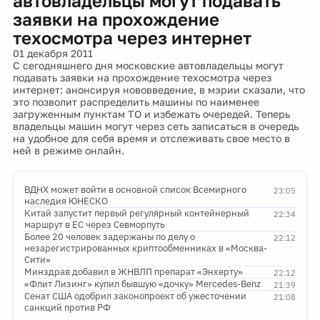
автовладельцы могут подавать
заявки на прохождение
техосмотра через интернет
01 декабря 2011
С сегодняшнего дня московские автовладельцы могут
подавать заявки на прохождение техосмотра через
интернет: анонсируя нововведение, в мэрии сказали, что
это позволит распределить машины по наименее
загруженным пунктам ТО и избежать очередей. Теперь
владельцы машин могут через сеть записаться в очередь
на удобное для себя время и отслеживать свое место в
ней в режиме онлайн.
ВДНХ может войти в основной список Всемирного
23:05
наследия ЮНЕСКО
Китай запустит первый регулярный контейнерный
22:34
маршрут в ЕС через Севморпуть
Более 20 человек задержаны по делу о
22:12
незарегистрированных криптообменниках в «Москва-
Сити»
Минздрав добавил в ЖНВЛП препарат «Энхерту»
22:12
«Флит Лизинг» купил бывшую «дочку» Mercedes-Benz
21:39
Сенат США одобрил законопроект об ужесточении
21:08
санкций против РФ