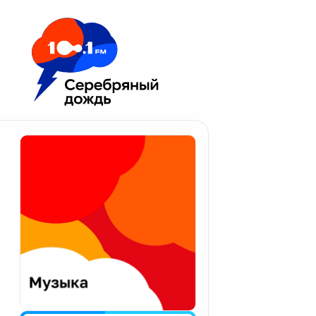
Москва 100.1 FM
Апатиты
Астрахань
Волгоград
Вологда
Екатеринбург
Иваново
Казань
Калининград
Калуга