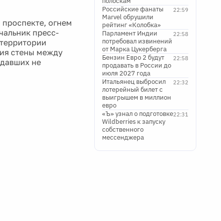
полоскам
Российские фанаты
22:59
Marvel обрушили
 проспекте, огнем
рейтинг «Колобка»
чальник пресс-
Парламент Индии
22:58
потребовал извинений
 территории
от Марка Цукерберга
ния стены между
Бензин Евро 2 будут
22:58
адавших не
продавать в России до
июля 2027 года
Итальянец выбросил
22:32
лотерейный билет с
выигрышем в миллион
евро
«Ъ» узнал о подготовке
22:31
Wildberries к запуску
собственного
мессенджера