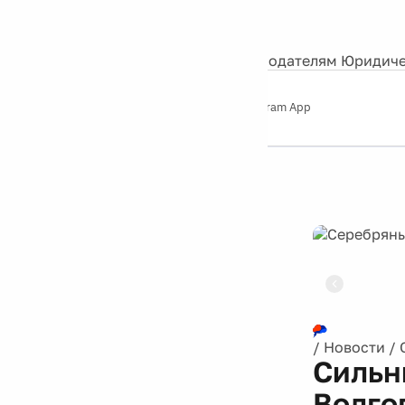
События
Контакты
О нас
Экскурсии
Silver Studio
Рекламодателям
Юридиче
Слушайте
App Store
Google Play
Telegram App
Серебряный
дождь
12+
Реклама
/
Новости
/
Сильн
Волго