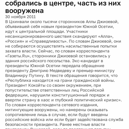
собрались в центре, часть из них
вооружена
30 ноября 2011
В Цхинвали около тысячи сторонников Аллы Джиоевой,
объявившей себя новым президентом Южной Осетии,
идут к центральной площади. Участники
несанкционированного шествия скандируют «Алла»,
«Россия» и «Справедливость». По словам Джиоевой, они
не собираются осуществлять насильственные попытки
захвата власти. Сейчас, по словам корреспондента
«Газеты.Ru», сторонники Джиоевой остановились у
здания российского посольства. Экс-кандидат в
президенты Южной Осетии передала обращение
президенту Дмитрию Медведеву и премьер-министру
Владимиру Путину. В тексте обращения говорится, что
«Республика находится на грани гражданской войны.
Президент Кокойты со своим окружением, при
попустительстве ответственных лиц Российской
федерации, нарушили конституционный порядок и
ввергли страну в хаос и глубокий политический кризис».
По словам корреспондента сетевого издания,
митингующие вооружены, но намерены оказывать
сопротивление лишь в случае, если будут введены
российские войска или если будет задействована служба
безопасности президента. Ранее местные власти