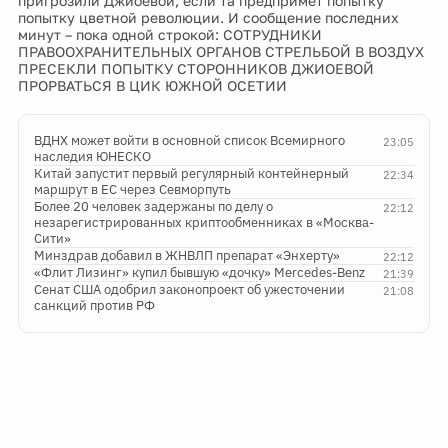
пригрозили Джиоевой, если та предпримет попытку
попытку цветной революции. И сообщение последних
минут – пока одной строкой: СОТРУДНИКИ
ПРАВООХРАНИТЕЛЬНЫХ ОРГАНОВ СТРЕЛЬБОЙ В ВОЗДУХ
ПРЕСЕКЛИ ПОПЫТКУ СТОРОННИКОВ ДЖИОЕВОЙ
ПРОРВАТЬСЯ В ЦИК ЮЖНОЙ ОСЕТИИ
ВДНХ может войти в основной список Всемирного
23:05
наследия ЮНЕСКО
Китай запустит первый регулярный контейнерный
22:34
маршрут в ЕС через Севморпуть
Более 20 человек задержаны по делу о
22:12
незарегистрированных криптообменниках в «Москва-
Сити»
Минздрав добавил в ЖНВЛП препарат «Энхерту»
22:12
«Флит Лизинг» купил бывшую «дочку» Mercedes-Benz
21:39
Сенат США одобрил законопроект об ужесточении
21:08
санкций против РФ