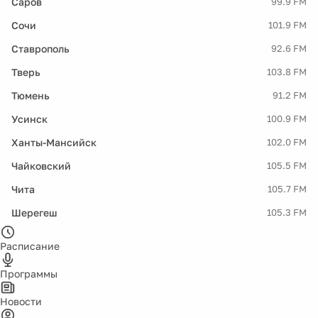
Саров
99.9 FM
Сочи
101.9 FM
Ставрополь
92.6 FM
Тверь
103.8 FM
Тюмень
91.2 FM
Усинск
100.9 FM
Ханты-Мансийск
102.0 FM
Чайковский
105.5 FM
Чита
105.7 FM
Шерегеш
105.3 FM
Расписание
Программы
Новости