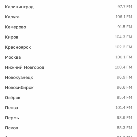
Калининград
97.7 FM
Калуга
106.1 FM
Кемерово
91.5 FM
Киров
104.3 FM
Красноярск
102.2 FM
Москва
100.1 FM
Нижний Новгород
100.4 FM
Новокузнецк
96.9 FM
Новосибирск
96.6 FM
Озёрск
95.4 FM
Пенза
101.4 FM
Пермь
98.9 FM
Псков
88.3 FM