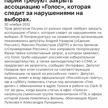
парий требуют закрыть
ассоциацию «Голос», которая
следит за нарушениями на
выборах.
30 ноября 2011
Трое депутатов Госумы от разных парий требуют закрыть
ассоциацию «Голос», которая следит за нарушениями на
выборах. В Генпрокуратуру на независимую организацию
пожаловались депутаты Андрей Назаров («Единая
Россия»), Максим Рохмистров (ЛДПР) и Антон Беляков
(«Справедливая Россия»): они направили генпрокурору
Юрию Чайке коллективный запрос, в котором заявляют,
что Голос грубо нарушает российское избирательное
законодательство, а также законодательство о СМИ, и
предлагают ее запретить, сообщает Интерфакс. Депутат
Назаров при этом ссылается на соответствующую
публикацию «в одной из российских газет». Депутат,
видимо, имеет в виду официальную «Российскую газету»,
где в субботу появилась статья под заголовком «Глас
денег» с обвинениями в адрес Голоса в работе на США. В
тот же день, когда вышла статья, в офис «Голоса»
нагрянула съемочная группа телекомпании НТВ, в эфире
которой ранее появлялись фильмы, обличающие Юрия
Лужкова и Александра Лукашенко.