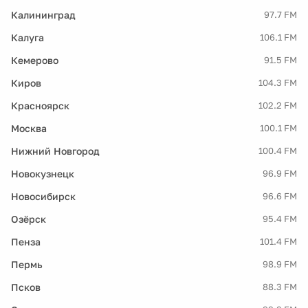
Калининград
97.7 FM
Калуга
106.1 FM
Кемерово
91.5 FM
Киров
104.3 FM
Красноярск
102.2 FM
Москва
100.1 FM
Нижний Новгород
100.4 FM
Новокузнецк
96.9 FM
Новосибирск
96.6 FM
Озёрск
95.4 FM
Пенза
101.4 FM
Пермь
98.9 FM
Псков
88.3 FM