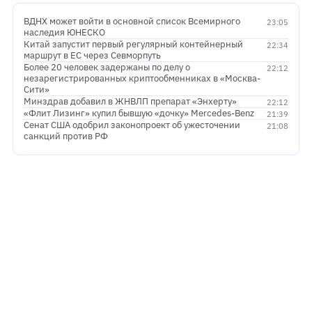
ВДНХ может войти в основной список Всемирного
23:05
наследия ЮНЕСКО
Китай запустит первый регулярный контейнерный
22:34
маршрут в ЕС через Севморпуть
Более 20 человек задержаны по делу о
22:12
незарегистрированных криптообменниках в «Москва-
Сити»
Минздрав добавил в ЖНВЛП препарат «Энхерту»
22:12
«Флит Лизинг» купил бывшую «дочку» Mercedes-Benz
21:39
Сенат США одобрил законопроект об ужесточении
21:08
санкций против РФ