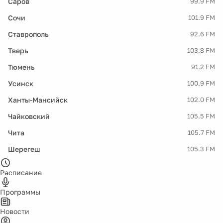
Саров
99.9 FM
Сочи
101.9 FM
Ставрополь
92.6 FM
Тверь
103.8 FM
Тюмень
91.2 FM
Усинск
100.9 FM
Ханты-Мансийск
102.0 FM
Чайковский
105.5 FM
Чита
105.7 FM
Шерегеш
105.3 FM
Расписание
Программы
Новости