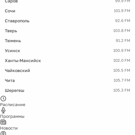
Саров
99.9 FM
Сочи
101.9 FM
Ставрополь
92.6 FM
Тверь
103.8 FM
Тюмень
91.2 FM
Усинск
100.9 FM
Ханты-Мансийск
102.0 FM
Чайковский
105.5 FM
Чита
105.7 FM
Шерегеш
105.3 FM
Расписание
Программы
Новости