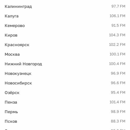
Калининград
97.7 FM
Калуга
106.1 FM
Кемерово
91.5 FM
Киров
104.3 FM
Красноярск
102.2 FM
Москва
100.1 FM
Нижний Новгород
100.4 FM
Новокузнецк
96.9 FM
Новосибирск
96.6 FM
Озёрск
95.4 FM
Пенза
101.4 FM
Пермь
98.9 FM
Псков
88.3 FM