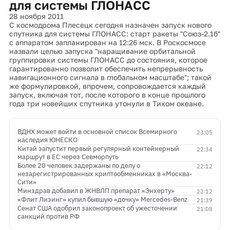
для системы ГЛОНАСС
28 ноября 2011
С космодрома Плесецк сегодня назначен запуск нового
спутника для системы ГЛОНАСС: старт ракеты "Союз-2.1б"
с аппаратом запланирован на 12:26 мск. В Роскосмосе
назвали целью запуска "наращивание орбитальной
группировки системы ГЛОНАСС до состояния, которое
гарантированно позволит обеспечить непрерывность
навигационного сигнала в глобальном масштабе"; такой
же формулировкой, впрочем, сопровождается каждый
запуск, включая тот, после которого в конце прошлого
года три новейших спутника утонули в Тихом океане.
ВДНХ может войти в основной список Всемирного
23:05
наследия ЮНЕСКО
Китай запустит первый регулярный контейнерный
22:34
маршрут в ЕС через Севморпуть
Более 20 человек задержаны по делу о
22:12
незарегистрированных криптообменниках в «Москва-
Сити»
Минздрав добавил в ЖНВЛП препарат «Энхерту»
22:12
«Флит Лизинг» купил бывшую «дочку» Mercedes-Benz
21:39
Сенат США одобрил законопроект об ужесточении
21:08
санкций против РФ