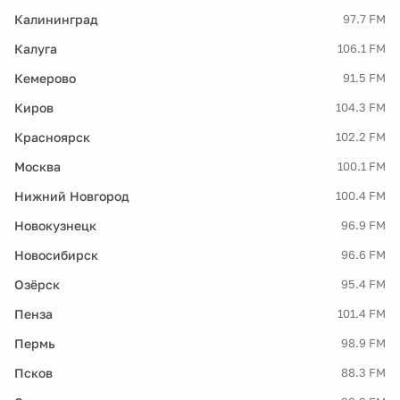
Калининград
97.7 FM
Калуга
106.1 FM
Кемерово
91.5 FM
Киров
104.3 FM
Красноярск
102.2 FM
Москва
100.1 FM
Нижний Новгород
100.4 FM
Новокузнецк
96.9 FM
Новосибирск
96.6 FM
Озёрск
95.4 FM
Пенза
101.4 FM
Пермь
98.9 FM
Псков
88.3 FM