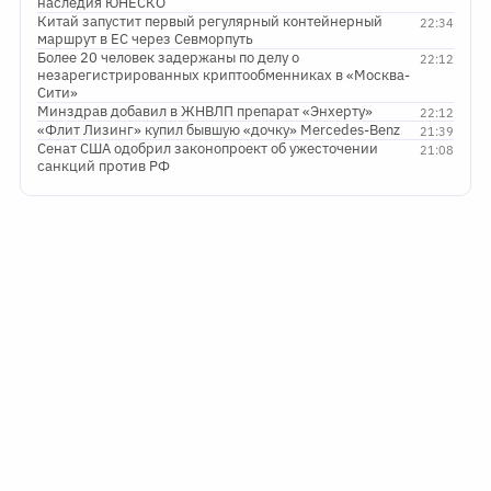
наследия ЮНЕСКО
Китай запустит первый регулярный контейнерный
22:34
маршрут в ЕС через Севморпуть
Более 20 человек задержаны по делу о
22:12
незарегистрированных криптообменниках в «Москва-
Сити»
Минздрав добавил в ЖНВЛП препарат «Энхерту»
22:12
«Флит Лизинг» купил бывшую «дочку» Mercedes-Benz
21:39
Сенат США одобрил законопроект об ужесточении
21:08
санкций против РФ