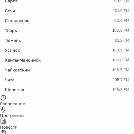
Саров
99.9 FM
Сочи
101.9 FM
Ставрополь
92.6 FM
Тверь
103.8 FM
Тюмень
91.2 FM
Усинск
100.9 FM
Ханты-Мансийск
102.0 FM
Чайковский
105.5 FM
Чита
105.7 FM
Шерегеш
105.3 FM
Расписание
Программы
Новости