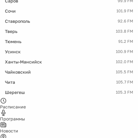
Саров
99.9 FM
Сочи
101.9 FM
Ставрополь
92.6 FM
Тверь
103.8 FM
Тюмень
91.2 FM
Усинск
100.9 FM
Ханты-Мансийск
102.0 FM
Чайковский
105.5 FM
Чита
105.7 FM
Шерегеш
105.3 FM
Расписание
Программы
Новости