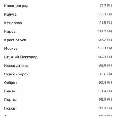
Калининград
97.7 FM
Калуга
106.1 FM
Кемерово
91.5 FM
Киров
104.3 FM
Красноярск
102.2 FM
Москва
100.1 FM
Нижний Новгород
100.4 FM
Новокузнецк
96.9 FM
Новосибирск
96.6 FM
Озёрск
95.4 FM
Пенза
101.4 FM
Пермь
98.9 FM
Псков
88.3 FM