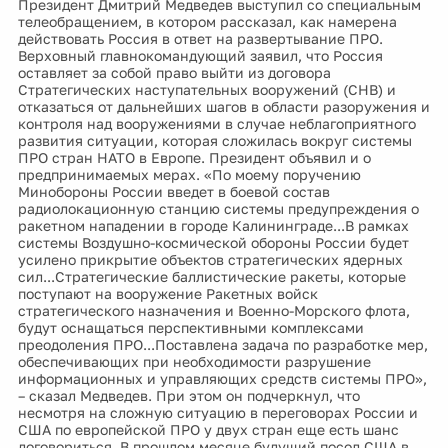
Президент Дмитрий Медведев выступил со специальным
телеобращением, в котором рассказал, как намерена
действовать Россия в ответ на развертывание ПРО.
Верховный главнокомандующий заявил, что Россия
оставляет за собой право выйти из договора
Стратегических наступательных вооружений (СНВ) и
отказаться от дальнейших шагов в области разоружения и
контроля над вооружениями в случае неблагоприятного
развития ситуации, которая сложилась вокруг системы
ПРО стран НАТО в Европе. Президент объявил и о
предпринимаемых мерах. «По моему поручению
Минобороны России введет в боевой состав
радиолокационную станцию системы предупреждения о
ракетном нападении в городе Калининграде...В рамках
системы Воздушно-космической обороны России будет
усилено прикрытие объектов стратегических ядерных
сил...Стратегические баллистические ракеты, которые
поступают на вооружение Ракетных войск
стратегического назначения и Военно-Морского флота,
будут оснащаться перспективными комплексами
преодоления ПРО...Поставлена задача по разработке мер,
обеспечивающих при необходимости разрушение
информационных и управляющих средств системы ПРО»,
– сказал Медведев. При этом он подчеркнул, что
несмотря на сложную ситуацию в переговорах России и
США по европейской ПРО у двух стран еще есть шанс
договориться. В прошлом месяце будущий посол США в