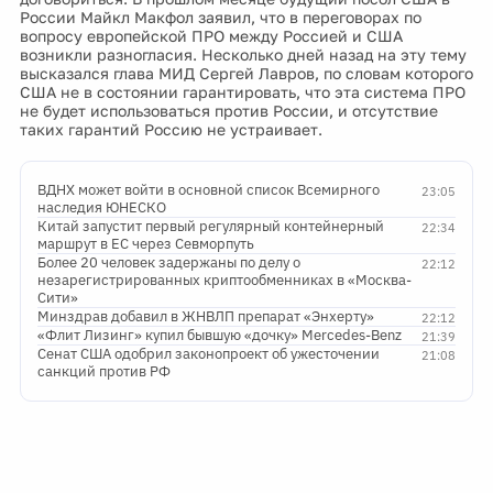
России Майкл Макфол заявил, что в переговорах по
вопросу европейской ПРО между Россией и США
возникли разногласия. Несколько дней назад на эту тему
высказался глава МИД Сергей Лавров, по словам которого
США не в состоянии гарантировать, что эта система ПРО
не будет использоваться против России, и отсутствие
таких гарантий Россию не устраивает.
ВДНХ может войти в основной список Всемирного
23:05
наследия ЮНЕСКО
Китай запустит первый регулярный контейнерный
22:34
маршрут в ЕС через Севморпуть
Более 20 человек задержаны по делу о
22:12
незарегистрированных криптообменниках в «Москва-
Сити»
Минздрав добавил в ЖНВЛП препарат «Энхерту»
22:12
«Флит Лизинг» купил бывшую «дочку» Mercedes-Benz
21:39
Сенат США одобрил законопроект об ужесточении
21:08
санкций против РФ