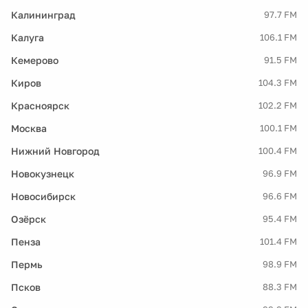
Калининград
97.7 FM
Калуга
106.1 FM
Кемерово
91.5 FM
Киров
104.3 FM
Красноярск
102.2 FM
Москва
100.1 FM
Нижний Новгород
100.4 FM
Новокузнецк
96.9 FM
Новосибирск
96.6 FM
Озёрск
95.4 FM
Пенза
101.4 FM
Пермь
98.9 FM
Псков
88.3 FM