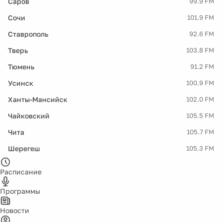
Саров
99.9 FM
Сочи
101.9 FM
Ставрополь
92.6 FM
Тверь
103.8 FM
Тюмень
91.2 FM
Усинск
100.9 FM
Ханты-Мансийск
102.0 FM
Чайковский
105.5 FM
Чита
105.7 FM
Шерегеш
105.3 FM
Расписание
Программы
Новости