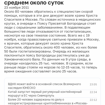
среднем около суток
23 ноября 2011
Около 80 человек обратились к специалистам скорой
помощи, которые в эти дни дежурят возле храма Христа
Спасителя в Москве. По словам источника в медицинских
кругах, в очереди к Поясу Пресвятой Богородице стоят
люди с серьезными заболеваниями. В подавляющем
большинстве люди отказываются от госпитализации,
несмотря на свое тяжелое состояние. Всего же с 19
ноября, когда православную святыню привезли в Москву,
к врачам, которые дежурят около храма Христа
Спасителя, обратились около 400 человек, из них более
50 были госпитализированы. Очередь из желающих
поклониться поясу Богородицы растянулась уже до
Хамовнического Вала. По данным на 9 утра среды, в
очереди находилось 25 тыс. человек. В среднем, если
раньше люди стояли на морозе по 12-15 часов, то теперь
время ожидания составляет около 25 часов.
ВДНХ может войти в основной список Всемирного
23:05
наследия ЮНЕСКО
Китай запустит первый регулярный контейнерный
22:34
маршрут в ЕС через Севморпуть
Более 20 человек задержаны по делу о
22:12
незарегистрированных криптообменниках в «Москва-