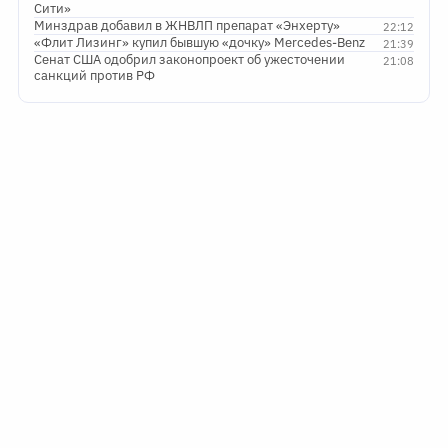
Сити»
Минздрав добавил в ЖНВЛП препарат «Энхерту»
22:12
«Флит Лизинг» купил бывшую «дочку» Mercedes-Benz
21:39
Сенат США одобрил законопроект об ужесточении
21:08
санкций против РФ