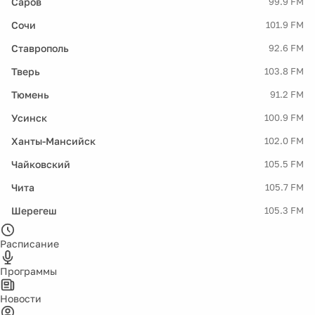
Саров
99.9 FM
Сочи
101.9 FM
Ставрополь
92.6 FM
Тверь
103.8 FM
Тюмень
91.2 FM
Усинск
100.9 FM
Ханты-Мансийск
102.0 FM
Чайковский
105.5 FM
Чита
105.7 FM
Шерегеш
105.3 FM
Расписание
Программы
Новости