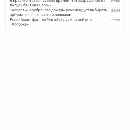
В правительстве назвали временным разрешение на
07:08
выпуск бензина Евро-2
Эксперт «Серебряного дождя» рекомендует выбирать
23:04
арбузы по шершавости и полоскам
Российские фанаты Marvel обрушили рейтинг
22:59
«Колобка»