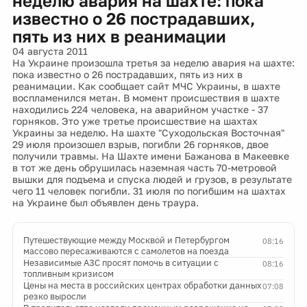
неделю авария на шахте: пока
известно о 26 пострадавших,
пять из них в реанимации
04 августа 2011
На Украине произошла третья за неделю авария на шахте:
пока известно о 26 пострадавших, пять из них в
реанимации. Как сообщает сайт МЧС Украины, в шахте
воспламенился метан. В момент происшествия в шахте
находились 224 человека, на аварийном участке - 37
горняков. Это уже третье происшествие на шахтах
Украины за неделю. На шахте "Суходольская Восточная"
29 июля произошел взрыв, погибли 26 горняков, двое
получили травмы. На Шахте имени Бажанова в Макеевке
в тот же день обрушилась наземная часть 70-метровой
вышки для подъема и спуска людей и грузов, в результате
чего 11 человек погибли. 31 июля по погибшим на шахтах
на Украине был объявлен день траура.
Путешествующие между Москвой и Петербургом
08:16
массово пересаживаются с самолетов на поезда
Независимые АЗС просят помочь в ситуации с
08:16
топливным кризисом
Цены на места в российских центрах обработки данных
07:08
резко выросли