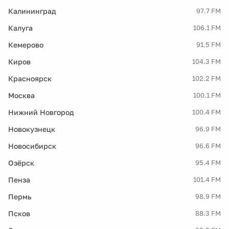
Калининград
97.7 FM
Калуга
106.1 FM
Кемерово
91.5 FM
Киров
104.3 FM
Красноярск
102.2 FM
Москва
100.1 FM
Нижний Новгород
100.4 FM
Новокузнецк
96.9 FM
Новосибирск
96.6 FM
Озёрск
95.4 FM
Пенза
101.4 FM
Пермь
98.9 FM
Псков
88.3 FM