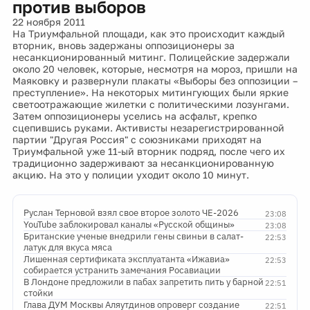
против выборов
22 ноября 2011
На Триумфальной площади, как это происходит каждый
вторник, вновь задержаны оппозиционеры за
несанкционированный митинг. Полицейские задержали
около 20 человек, которые, несмотря на мороз, пришли на
Маяковку и развернули плакаты «Выборы без оппозиции –
преступление». На некоторых митингующих были яркие
светоотражающие жилетки с политическими лозунгами.
Затем оппозиционеры уселись на асфальт, крепко
сцепившись руками. Активисты незарегистрированной
партии "Другая Россия" с союзниками приходят на
Триумфальной уже 11-ый вторник подряд, после чего их
традиционно задерживают за несанкционированную
акцию. На это у полиции уходит около 10 минут.
Руслан Терновой взял свое второе золото ЧЕ-2026
23:08
YouTube заблокировал каналы «Русской общины»
23:08
Британские ученые внедрили гены свиньи в салат-
22:53
латук для вкуса мяса
Лишенная сертификата эксплуатанта «Ижавиа»
22:53
собирается устранить замечания Росавиации
В Лондоне предложили в пабах запретить пить у барной
22:51
стойки
Глава ДУМ Москвы Аляутдинов опроверг создание
22:51