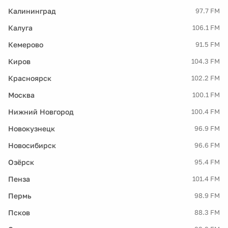
Калининград
97.7 FM
Калуга
106.1 FM
Кемерово
91.5 FM
Киров
104.3 FM
Красноярск
102.2 FM
Москва
100.1 FM
Нижний Новгород
100.4 FM
Новокузнецк
96.9 FM
Новосибирск
96.6 FM
Озёрск
95.4 FM
Пенза
101.4 FM
Пермь
98.9 FM
Псков
88.3 FM