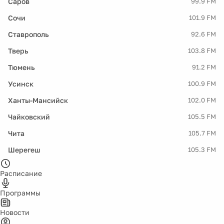
Саров
99.9 FM
Сочи
101.9 FM
Ставрополь
92.6 FM
Тверь
103.8 FM
Тюмень
91.2 FM
Усинск
100.9 FM
Ханты-Мансийск
102.0 FM
Чайковский
105.5 FM
Чита
105.7 FM
Шерегеш
105.3 FM
Расписание
Программы
Новости