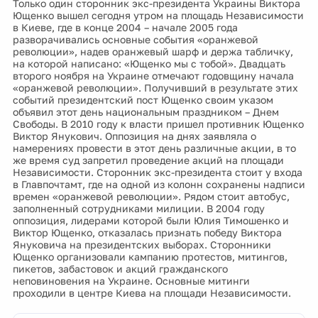
Только один сторонник экс-президента Украины Виктора
Ющенко вышел сегодня утром на площадь Независимости
в Киеве, где в конце 2004 – начале 2005 года
разворачивались основные события «оранжевой
революции», надев оранжевый шарф и держа табличку,
на которой написано: «Ющенко мы с тобой». Двадцать
второго ноября на Украине отмечают годовщину начала
«оранжевой революции». Получивший в результате этих
событий президентский пост Ющенко своим указом
объявил этот день национальным праздником – Днем
Свободы. В 2010 году к власти пришел противник Ющенко
Виктор Янукович. Оппозиция на днях заявляла о
намерениях провести в этот день различные акции, в то
же время суд запретил проведение акций на площади
Независимости. Сторонник экс-президента стоит у входа
в Главпочтамт, где на одной из колонн сохранены надписи
времен «оранжевой революции». Рядом стоит автобус,
заполненный сотрудниками милиции. В 2004 году
оппозиция, лидерами которой были Юлия Тимошенко и
Виктор Ющенко, отказалась признать победу Виктора
Януковича на президентских выборах. Сторонники
Ющенко организовали кампанию протестов, митингов,
пикетов, забастовок и акций гражданского
неповиновения на Украине. Основные митинги
проходили в центре Киева на площади Независимости.