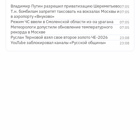
Владимир Путин разрешил приватизацию Шереметьево
07:05
Т.н. бомбилам запретят таксовать на вокзалах Москвы и
07:05
в аэропорту «Внуково»
Режим ЧС ввели в Смоленской области из-за урагана
07:05
Метеорологи допустили обновление температурного
07:05
рекорда в Москве
Руслан Терновой взял свое второе золото ЧЕ-2026
23:08
YouTube заблокировал каналы «Русской общины»
23:08