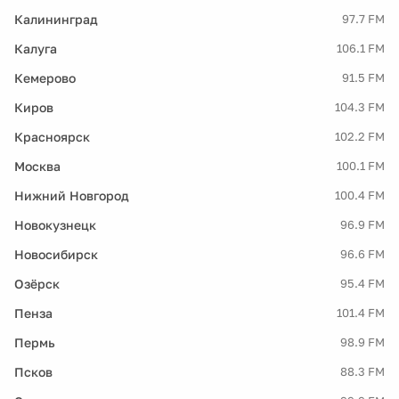
Калининград
97.7 FM
Калуга
106.1 FM
Кемерово
91.5 FM
Киров
104.3 FM
Красноярск
102.2 FM
Москва
100.1 FM
Нижний Новгород
100.4 FM
Новокузнецк
96.9 FM
Новосибирск
96.6 FM
Озёрск
95.4 FM
Пенза
101.4 FM
Пермь
98.9 FM
Псков
88.3 FM