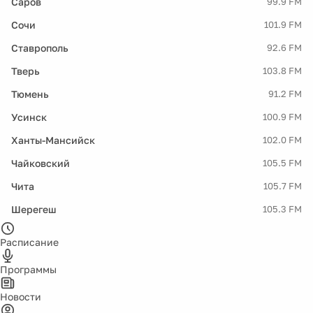
Саров
99.9 FM
Сочи
101.9 FM
Ставрополь
92.6 FM
Тверь
103.8 FM
Тюмень
91.2 FM
Усинск
100.9 FM
Ханты-Мансийск
102.0 FM
Чайковский
105.5 FM
Чита
105.7 FM
Шерегеш
105.3 FM
Расписание
Программы
Новости