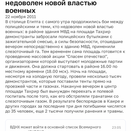
недоволен новой властью
военных
22 ноября 2011
В столице Египта с самого утра продолжились бои между
полицейскими и теми, кто недоволен новой властью
военных: в районе здания МВД на площади Тахрир
демонстранты забросали полицейских бутылками с
зажигательной смесью, а силы безопасности, отошедшие
вечером непосредственно к зданию МВД, применили
слезоточивый га. Тем временем сама площадь готовится к
проведению массовой акции "Спасем отечество!",
организаторами которой выступают молодежные партии
и движения. Она должна стартовать в районе 16.00 по
местному времени (18.00 мск). Ночь на площади,
несмотря на холодную погоду, провели несколько тысяч
демонстрантов, которые поставили тенты прямо на
проезжей части и газонах. Накануне вечером в центр
площади Тахрир был вынужден переехать и полевой
госпиталь после того, как его обстреляли гранатами со
слезоточивым газом. В результате беспорядков в Каире и
других городах за последние три дня погибшими числятся
до 35 человек, еще 2 тысячи получили ранения и травмы.
ВДНХ может войти в основной список Всемирного
23:05