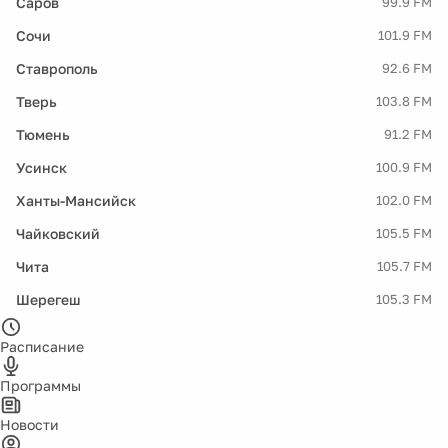
Саров
99.9 FM
Сочи
101.9 FM
Ставрополь
92.6 FM
Тверь
103.8 FM
Тюмень
91.2 FM
Усинск
100.9 FM
Ханты-Мансийск
102.0 FM
Чайковский
105.5 FM
Чита
105.7 FM
Шерегеш
105.3 FM
Расписание
Программы
Новости