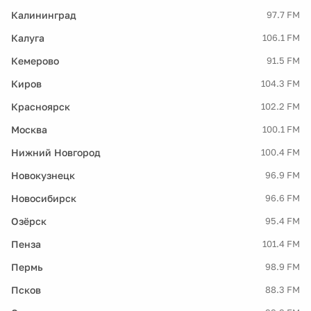
Калининград
97.7 FM
Калуга
106.1 FM
Кемерово
91.5 FM
Киров
104.3 FM
Красноярск
102.2 FM
Москва
100.1 FM
Нижний Новгород
100.4 FM
Новокузнецк
96.9 FM
Новосибирск
96.6 FM
Озёрск
95.4 FM
Пенза
101.4 FM
Пермь
98.9 FM
Псков
88.3 FM