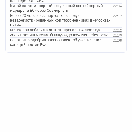
наследия ЮНЕСКО
Китай запустит первый регулярный контейнерный
22:34
маршрут в ЕС через Севморпуть
Более 20 человек задержаны по делу о
22:12
незарегистрированных криптообменниках в «Москва-
Сити»
Минздрав добавил в ЖНВЛП препарат «Энхерту»
22:12
«Флит Лизинг» купил бывшую «дочку» Mercedes-Benz
21:39
Сенат США одобрил законопроект об ужесточении
21:08
санкций против РФ