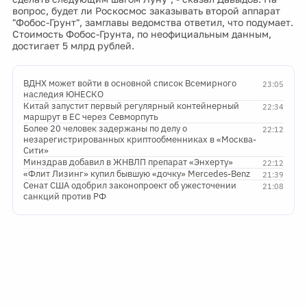
вопрос, будет ли Роскосмос заказывать второй аппарат
"Фобос-Грунт", замглавы ведомства ответил, что подумает.
Стоимость Фобос-Грунта, по неофициальным данным,
достигает 5 млрд рублей.
ВДНХ может войти в основной список Всемирного
23:05
наследия ЮНЕСКО
Китай запустит первый регулярный контейнерный
22:34
маршрут в ЕС через Севморпуть
Более 20 человек задержаны по делу о
22:12
незарегистрированных криптообменниках в «Москва-
Сити»
Минздрав добавил в ЖНВЛП препарат «Энхерту»
22:12
«Флит Лизинг» купил бывшую «дочку» Mercedes-Benz
21:39
Сенат США одобрил законопроект об ужесточении
21:08
санкций против РФ