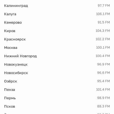
Калининград
97.7 FM
Калуга
106.1 FM
Кемерово
91.5 FM
Киров
104.3 FM
Красноярск
102.2 FM
Москва
100.1 FM
Нижний Новгород
100.4 FM
Новокузнецк
96.9 FM
Новосибирск
96.6 FM
Озёрск
95.4 FM
Пенза
101.4 FM
Пермь
98.9 FM
Псков
88.3 FM