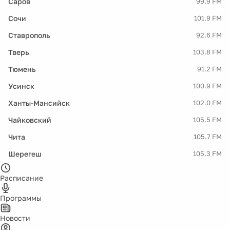
Саров
99.9 FM
Сочи
101.9 FM
Ставрополь
92.6 FM
Тверь
103.8 FM
Тюмень
91.2 FM
Усинск
100.9 FM
Ханты-Мансийск
102.0 FM
Чайковский
105.5 FM
Чита
105.7 FM
Шерегеш
105.3 FM
Расписание
Программы
Новости