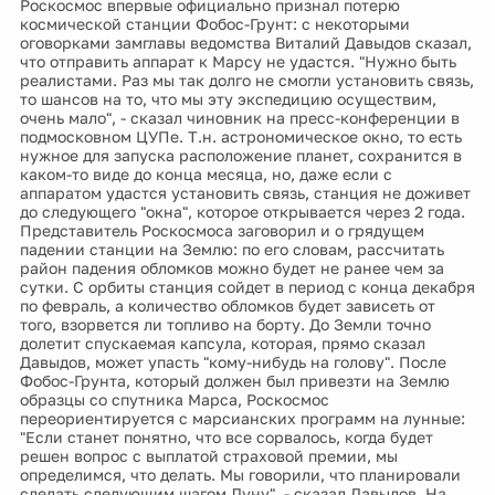
Роскосмос впервые официально признал потерю
космической станции Фобос-Грунт: с некоторыми
оговорками замглавы ведомства Виталий Давыдов сказал,
что отправить аппарат к Марсу не удастся. "Нужно быть
реалистами. Раз мы так долго не смогли установить связь,
то шансов на то, что мы эту экспедицию осуществим,
очень мало", - сказал чиновник на пресс-конференции в
подмосковном ЦУПе. Т.н. астрономическое окно, то есть
нужное для запуска расположение планет, сохранится в
каком-то виде до конца месяца, но, даже если с
аппаратом удастся установить связь, станция не доживет
до следующего "окна", которое открывается через 2 года.
Представитель Роскосмоса заговорил и о грядущем
падении станции на Землю: по его словам, рассчитать
район падения обломков можно будет не ранее чем за
сутки. С орбиты станция сойдет в период с конца декабря
по февраль, а количество обломков будет зависеть от
того, взорвется ли топливо на борту. До Земли точно
долетит спускаемая капсула, которая, прямо сказал
Давыдов, может упасть "кому-нибудь на голову". После
Фобос-Грунта, который должен был привезти на Землю
образцы со спутника Марса, Роскосмос
переориентируется с марсианских программ на лунные:
"Если станет понятно, что все сорвалось, когда будет
решен вопрос с выплатой страховой премии, мы
определимся, что делать. Мы говорили, что планировали
сделать следующим шагом Луну", - сказал Давыдов. На