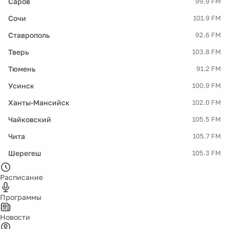
Саров
99.9 FM
Сочи
101.9 FM
Ставрополь
92.6 FM
Тверь
103.8 FM
Тюмень
91.2 FM
Усинск
100.9 FM
Ханты-Мансийск
102.0 FM
Чайковский
105.5 FM
Чита
105.7 FM
Шерегеш
105.3 FM
Расписание
Программы
Новости