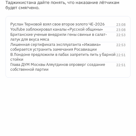
Таджикистана дайте понять, что наказание лётчикам
будет смягчено.
Руслан Терновой взял свое второе золото ЧЕ-2026
23:08
YouTube заблокировал каналы «Русской общины»
23:08
Британские ученые внедрили гены свиньи в салат-
22:53
латук для вкуса мяса
Лишенная сертификата эксплуатанта «Ижавиа»
22:53
собирается устранить замечания Росавиации
В Лондоне предложили в пабах запретить пить у барной
22:51
стойки
Глава ДУМ Москвы Аляутдинов опроверг создание
22:51
собственной партии