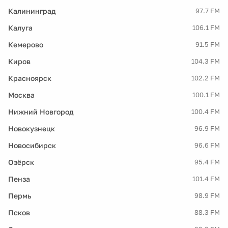
Калининград
97.7 FM
Калуга
106.1 FM
Кемерово
91.5 FM
Киров
104.3 FM
Красноярск
102.2 FM
Москва
100.1 FM
Нижний Новгород
100.4 FM
Новокузнецк
96.9 FM
Новосибирск
96.6 FM
Озёрск
95.4 FM
Пенза
101.4 FM
Пермь
98.9 FM
Псков
88.3 FM