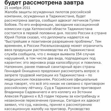
будет рассмотрена завтра
21 ноября 2011
Жалоба защиты осужденных пилотов российской
компании, осужденных в Таджикистане, будет
рассмотрена завтра, сообщил адвокат летчиков Гулям
Бобоев. По его информации, заседание кассационной
комиссии суда Хатлонской области Таджикистана
состоится в первой половине дня. посоло России в стране
Юрий Попов сказал, что дипломаты надеются на
"быстрейшее и позитивное разрешение проблемы". Тем
временем, в России Росельхознадзор может ограничить
ввоз продукции растениеводства из Таджикистана:
служба сообщила, что с января выявила 154 случая
нарушений, в том числе два вида, подпадающих под
карантин: это зерновка рода калособрухус и повилика.
Напомним, ранее главный санитарный врач страны
Геннадий Онищенко предложил рассмотреть вопрос о
запрете трудовой миграции из Таджикистана – по
медицинским показаниям. Российские официальные
лица говорят, что всё это никак не связано с приговором
российскому лётчику. Суд в Таджикистане приговорил
Владимира Садовничего и его коллегу из Эстонии
Алексея Руденко к 8,5 годам тюрьмы за контрабанду и
незаконное пересечение границы. Сегодня их адвокат
заявил, что суд, наконец, принял к рассмотрению
кассационную жалобу на приговор. Руководство