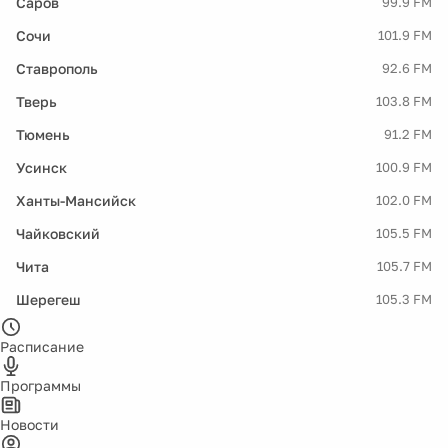
Саров
99.9 FM
Сочи
101.9 FM
Ставрополь
92.6 FM
Тверь
103.8 FM
Тюмень
91.2 FM
Усинск
100.9 FM
Ханты-Мансийск
102.0 FM
Чайковский
105.5 FM
Чита
105.7 FM
Шерегеш
105.3 FM
Расписание
Программы
Новости