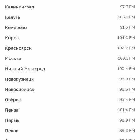
Калининград
97.7 FM
Калуга
106.1 FM
Кемерово
91.5 FM
Киров
104.3 FM
Красноярск
102.2 FM
Москва
100.1 FM
Нижний Новгород
100.4 FM
Новокузнецк
96.9 FM
Новосибирск
96.6 FM
Озёрск
95.4 FM
Пенза
101.4 FM
Пермь
98.9 FM
Псков
88.3 FM