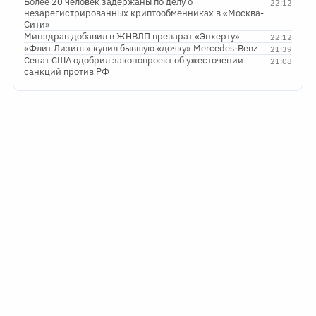
Более 20 человек задержаны по делу о
22:12
незарегистрированных криптообменниках в «Москва-
Сити»
Минздрав добавил в ЖНВЛП препарат «Энхерту»
22:12
«Флит Лизинг» купил бывшую «дочку» Mercedes-Benz
21:39
Сенат США одобрил законопроект об ужесточении
21:08
санкций против РФ