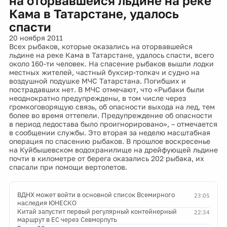
на оторвавшейся льдине на реке
Кама в Татарстане, удалось
спасти
20 ноября 2011
Всех рыбаков, которые оказались на оторвавшейся
льдине на реке Кама в Татарстане, удалось спасти, всего
около 160-ти человек. На спасение рыбаков вышли лодки
местных жителей, частный буксир-толкач и судно на
воздушной подушке МЧС Татарстана. Погибших и
пострадавших нет. В МЧС отмечают, что «Рыбаки были
неоднократно предупреждены, в том числе через
громкоговорящую связь, об опасности выхода на лед, тем
более во время оттепели. Предупреждение об опасности
в период ледостава было проигнорировано», – отмечается
в сообщении службы. Это вторая за неделю масштабная
операция по спасению рыбаков. В прошлое воскресенье
на Куйбышевском водохранилище на дрейфующей льдине
почти в километре от берега оказались 202 рыбака, их
спасали при помощи вертолетов.
ВДНХ может войти в основной список Всемирного
23:05
наследия ЮНЕСКО
Китай запустит первый регулярный контейнерный
22:34
маршрут в ЕС через Севморпуть