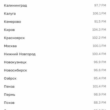
Калининград
97.7 FM
Калуга
106.1 FM
Кемерово
91.5 FM
Киров
104.3 FM
Красноярск
102.2 FM
Москва
100.1 FM
Нижний Новгород
100.4 FM
Новокузнецк
96.9 FM
Новосибирск
96.6 FM
Озёрск
95.4 FM
Пенза
101.4 FM
Пермь
98.9 FM
Псков
88.3 FM