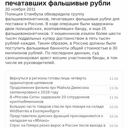
печатавших фальшивые рубли
20 ноября 2011
Полиция Стамбула обезвредила группу
фальшивомонетчиков, печатавших фальшивые рубли для
поставки в Россию. В ходе операции были задержаны
двое полицейских, возглавлявших банду, и еще 15
фальшивомонетчиков. У мошенников изъяли более шести
тысяч поддельных купюр достоинством в пять тысяч
рублей каждая. Таким образом, в Россию должны были
поступить фальшивые банкноты общей стоимостью в 30
миллионов рублей. По последним данным, суд
санкционировал арест восьми участников банды, в том
числе ее руководителей.
Вернуться в регионы готовы лишь четверть
11:36
ординаторов-целевиков
Продолжение фильма про Майкла Джексона
11:36
запланировано к 2028 году
В «Москва-Сити» задержали 20 сотрудников
11:36
криптообменников
Большую часть товаров спасли при пожаре на складе
10:26
Wildberries в Екатеринбурге
Представители думских фракций присоединяются к
10:26
нападкам на «Яблоко»
Спрос на Гомера резко вырос в России после выхода в
10:26