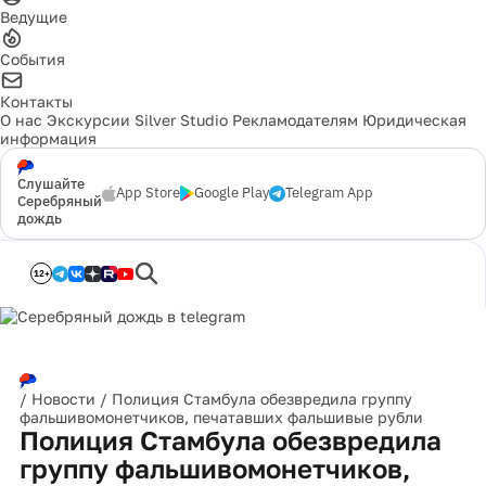
Ведущие
События
Контакты
О нас
Экскурсии
Silver Studio
Рекламодателям
Юридическая
информация
Слушайте
App Store
Google Play
Telegram App
Серебряный
дождь
12+
/
Новости
/
Полиция Стамбула обезвредила группу
фальшивомонетчиков, печатавших фальшивые рубли
Полиция Стамбула обезвредила
группу фальшивомонетчиков,