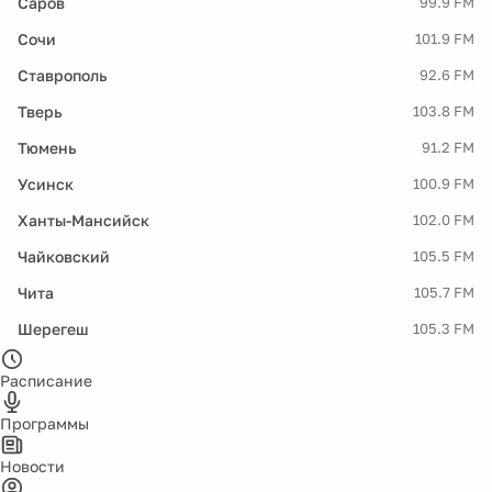
Саров
99.9 FM
Сочи
101.9 FM
Ставрополь
92.6 FM
Тверь
103.8 FM
Тюмень
91.2 FM
Усинск
100.9 FM
Ханты-Мансийск
102.0 FM
Чайковский
105.5 FM
Чита
105.7 FM
Шерегеш
105.3 FM
Расписание
Программы
Новости