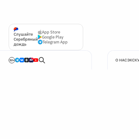
App Store
Слушайте
Google Play
Серебряный
Telegram App
дождь
О НАС
ЭКСК
12+
🍪
Мы используем cookie для улучшения работы сайта.