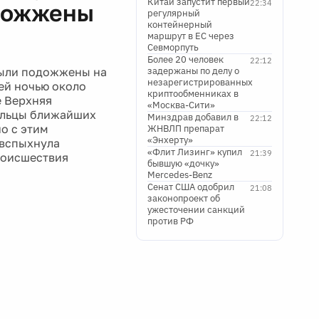
Китай запустит первый
22:34
одожжены
регулярный
контейнерный
маршрут в ЕС через
Севморпуть
Более 20 человек
22:12
были подожжены на
задержаны по делу о
незарегистрированных
ей ночью около
криптообменниках в
е Верхняя
«Москва-Сити»
ильцы ближайших
Минздрав добавил в
22:12
о с этим
ЖНВЛП препарат
«Энхерту»
 вспыхнула
«Флит Лизинг» купил
21:39
роисшествия
бывшую «дочку»
Mercedes-Benz
Сенат США одобрил
21:08
законопроект об
ужесточении санкций
против РФ