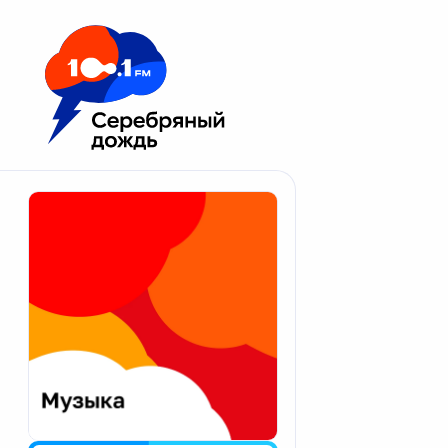
Москва 100.1 FM
Апатиты
Астрахань
Волгоград
Вологда
Екатеринбург
Иваново
Казань
Калининград
Калуга