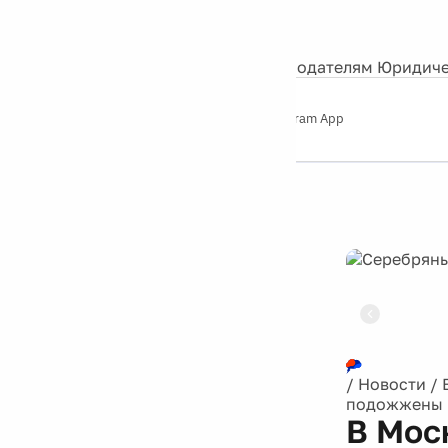
События
Контакты
О нас
Экскурсии
Silver Studio
Рекламодателям
Юридиче
Слушайте
App Store
Google Play
Telegram App
Серебряный
дождь
12+
Реклама
/
Новости
/
подожжены 
В Мос