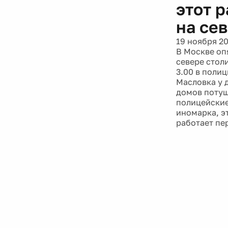
этот 
на се
19 ноября 20
В Москве оп
севере стол
3.00 в поли
Масловка у 
домов потуш
полицейские
иномарка, э
работает пе