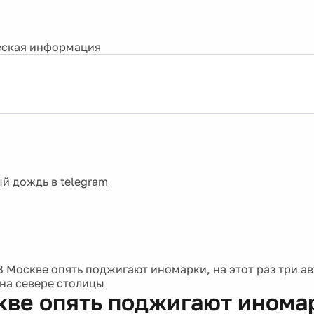
ская информация
В Москве опять поджигают иномарки, на этот раз три а
на севере столицы
кве опять поджигают иномар