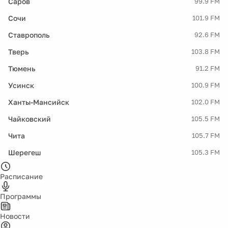
Саров
99.9 FM
Сочи
101.9 FM
Ставрополь
92.6 FM
Тверь
103.8 FM
Тюмень
91.2 FM
Усинск
100.9 FM
Ханты-Мансийск
102.0 FM
Чайковский
105.5 FM
Чита
105.7 FM
Шерегеш
105.3 FM
Расписание
Программы
Новости