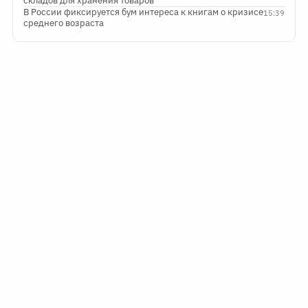
складов для хранения товаров
В России фиксируется бум интереса к книгам о кризисе
15:39
среднего возраста