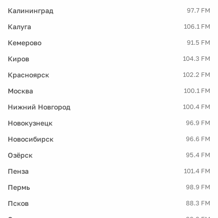
Калининград
97.7 FM
Калуга
106.1 FM
Кемерово
91.5 FM
Киров
104.3 FM
Красноярск
102.2 FM
Москва
100.1 FM
Нижний Новгород
100.4 FM
Новокузнецк
96.9 FM
Новосибирск
96.6 FM
Озёрск
95.4 FM
Пенза
101.4 FM
Пермь
98.9 FM
Псков
88.3 FM