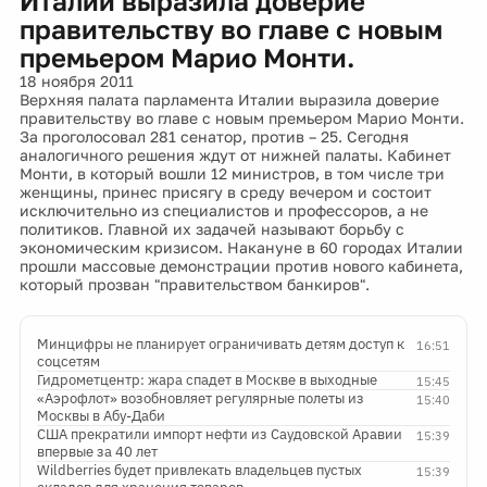
Италии выразила доверие
правительству во главе с новым
премьером Марио Монти.
18 ноября 2011
Верхняя палата парламента Италии выразила доверие
правительству во главе с новым премьером Марио Монти.
За проголосовал 281 сенатор, против – 25. Сегодня
аналогичного решения ждут от нижней палаты. Кабинет
Монти, в который вошли 12 министров, в том числе три
женщины, принес присягу в среду вечером и состоит
исключительно из специалистов и профессоров, а не
политиков. Главной их задачей называют борьбу с
экономическим кризисом. Накануне в 60 городах Италии
прошли массовые демонстрации против нового кабинета,
который прозван "правительством банкиров".
Минцифры не планирует ограничивать детям доступ к
16:51
соцсетям
Гидрометцентр: жара спадет в Москве в выходные
15:45
«Аэрофлот» возобновляет регулярные полеты из
15:40
Москвы в Абу-Даби
США прекратили импорт нефти из Саудовской Аравии
15:39
впервые за 40 лет
Wildberries будет привлекать владельцев пустых
15:39