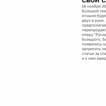
16 ноября 20
Большой теа
отныне буде
двух в руки
предполагае
перепродают
оперу "Русл
Большого, б
появились н
запретить п
статьи за с
и к ним юри