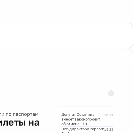
ли по паспортам
Депутат Останина
18:23
илеты на
внесет законопроект
об отмене ЕГЭ
Экс-директору Popcorn
18:23