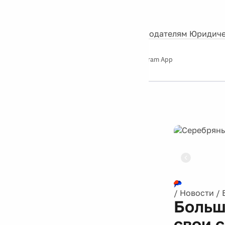
События
Контакты
О нас
Экскурсии
Silver Studio
Рекламодателям
Юридиче
Слушайте
App Store
Google Play
Telegram App
Серебряный
дождь
12+
Реклама
/
Новости
/
Больш
свои 