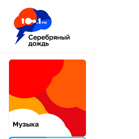
Москва 100.1 FM
Апатиты
Астрахань
Волгоград
Вологда
Екатеринбург
Иваново
Казань
Калининград
Калуга