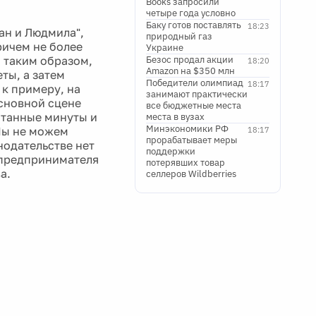
Books запросили
четыре года условно
Баку готов поставлять
18:23
ан и Людмила",
природный газ
ричем не более
Украине
, таким образом,
Безос продал акции
18:20
Amazon на $350 млн
ты, а затем
Победители олимпиад
18:17
 к примеру, на
занимают практически
основной сцене
все бюджетные места
читанные минуты и
места в вузах
Минэкономики РФ
"Мы не можем
18:17
прорабатывает меры
нодательстве нет
поддержки
 предпринимателя
потерявших товар
а.
селлеров Wildberries