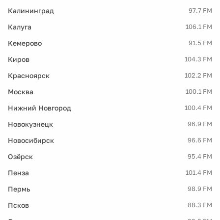
Калининград
97.7 FM
Калуга
106.1 FM
Кемерово
91.5 FM
Киров
104.3 FM
Красноярск
102.2 FM
Москва
100.1 FM
Нижний Новгород
100.4 FM
Новокузнецк
96.9 FM
Новосибирск
96.6 FM
Озёрск
95.4 FM
Пенза
101.4 FM
Пермь
98.9 FM
Псков
88.3 FM