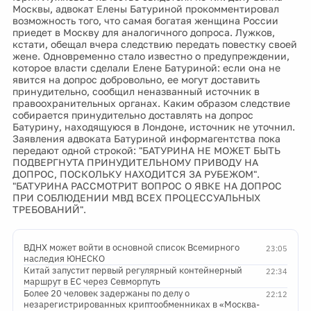
Москвы, адвокат Елены Батуриной прокомментировал
возможность того, что самая богатая женщина России
приедет в Москву для аналогичного допроса. Лужков,
кстати, обещал вчера следствию передать повестку своей
жене. Одновременно стало известно о предупреждении,
которое власти сделали Елене Батуриной: если она не
явится на допрос добровольно, ее могут доставить
принудительно, сообщил неназванный источник в
правоохранительных органах. Каким образом следствие
собирается принудительно доставлять на допрос
Батурину, находящуюся в Лондоне, источник не уточнил.
Заявления адвоката Батуриной информагентства пока
передают одной строкой: "БАТУРИНА НЕ МОЖЕТ БЫТЬ
ПОДВЕРГНУТА ПРИНУДИТЕЛЬНОМУ ПРИВОДУ НА
ДОПРОС, ПОСКОЛЬКУ НАХОДИТСЯ ЗА РУБЕЖОМ".
"БАТУРИНА РАССМОТРИТ ВОПРОС О ЯВКЕ НА ДОПРОС
ПРИ СОБЛЮДЕНИИ МВД ВСЕХ ПРОЦЕССУАЛЬНЫХ
ТРЕБОВАНИЙ".
ВДНХ может войти в основной список Всемирного
23:05
наследия ЮНЕСКО
Китай запустит первый регулярный контейнерный
22:34
маршрут в ЕС через Севморпуть
Более 20 человек задержаны по делу о
22:12
незарегистрированных криптообменниках в «Москва-