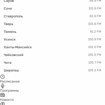
Саров
99.9 FM
Сочи
101.9 FM
Ставрополь
92.6 FM
Тверь
103.8 FM
Тюмень
91.2 FM
Усинск
100.9 FM
Ханты-Мансийск
102.0 FM
Чайковский
105.5 FM
Чита
105.7 FM
Шерегеш
105.3 FM
Расписание
Программы
Новости