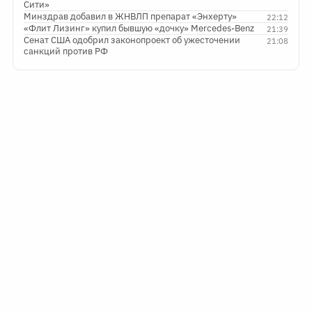
Сити»
Минздрав добавил в ЖНВЛП препарат «Энхерту»
22:12
«Флит Лизинг» купил бывшую «дочку» Mercedes-Benz
21:39
Сенат США одобрил законопроект об ужесточении
21:08
санкций против РФ