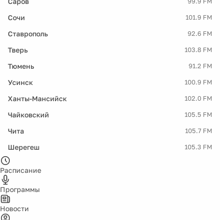
Саров
99.9 FM
Сочи
101.9 FM
Ставрополь
92.6 FM
Тверь
103.8 FM
Тюмень
91.2 FM
Усинск
100.9 FM
Ханты-Мансийск
102.0 FM
Чайковский
105.5 FM
Чита
105.7 FM
Шерегеш
105.3 FM
Расписание
Программы
Новости