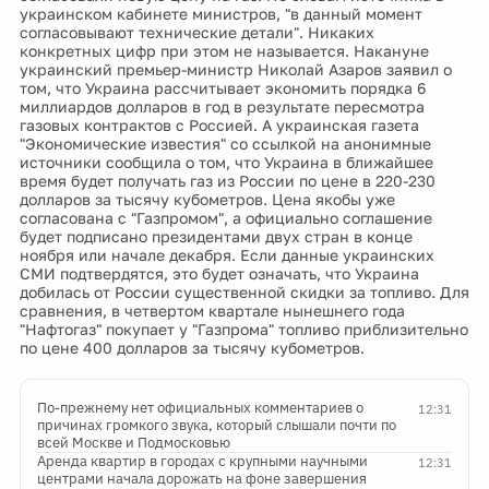
украинском кабинете министров, "в данный момент
согласовывают технические детали". Никаких
конкретных цифр при этом не называется. Накануне
украинский премьер-министр Николай Азаров заявил о
том, что Украина рассчитывает экономить порядка 6
миллиардов долларов в год в результате пересмотра
газовых контрактов с Россией. А украинская газета
"Экономические известия" со ссылкой на анонимные
источники сообщила о том, что Украина в ближайшее
время будет получать газ из России по цене в 220-230
долларов за тысячу кубометров. Цена якобы уже
согласована с "Газпромом", а официально соглашение
будет подписано президентами двух стран в конце
ноября или начале декабря. Если данные украинских
СМИ подтвердятся, это будет означать, что Украина
добилась от России существенной скидки за топливо. Для
сравнения, в четвертом квартале нынешнего года
"Нафтогаз" покупает у "Газпрома" топливо приблизительно
по цене 400 долларов за тысячу кубометров.
По-прежнему нет официальных комментариев о
12:31
причинах громкого звука, который слышали почти по
всей Москве и Подмосковью
Аренда квартир в городах с крупными научными
12:31
центрами начала дорожать на фоне завершения