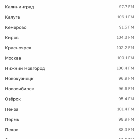
Калининград
97.7 FM
Калуга
106.1 FM
Кемерово
91.5 FM
Киров
104.3 FM
Красноярск
102.2 FM
Москва
100.1 FM
Нижний Новгород
100.4 FM
Новокузнецк
96.9 FM
Новосибирск
96.6 FM
Озёрск
95.4 FM
Пенза
101.4 FM
Пермь
98.9 FM
Псков
88.3 FM