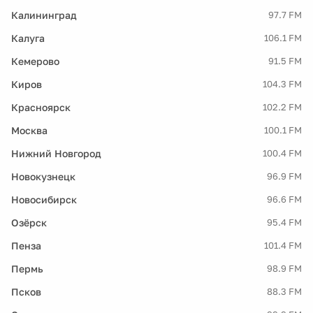
Калининград
97.7 FM
Калуга
106.1 FM
Кемерово
91.5 FM
Киров
104.3 FM
Красноярск
102.2 FM
Москва
100.1 FM
Нижний Новгород
100.4 FM
Новокузнецк
96.9 FM
Новосибирск
96.6 FM
Озёрск
95.4 FM
Пенза
101.4 FM
Пермь
98.9 FM
Псков
88.3 FM