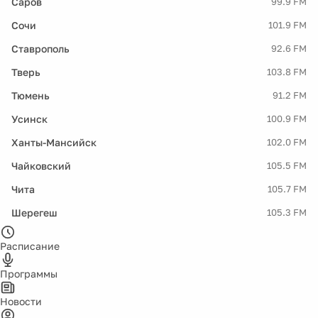
Саров
99.9 FM
Сочи
101.9 FM
Ставрополь
92.6 FM
Тверь
103.8 FM
Тюмень
91.2 FM
Усинск
100.9 FM
Ханты-Мансийск
102.0 FM
Чайковский
105.5 FM
Чита
105.7 FM
Шерегеш
105.3 FM
Расписание
Программы
Новости