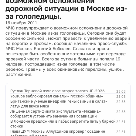
возможном осложнении
дорожной ситуации в Москве из-
за гололедицы.
16 ноября 2011
МЧС предупреждает о возможном осложнении дорожной
ситуации в Москве из-за гололедицы. Сегодня она будет
особенно сильной , может привести к увеличению аварий
на дорогах и пробкам, сообщил начальник пресс-службы
МЧС Москвы Евгений Бобылев. Спасатели просят
пешеходов быть особенно внимательными при переходе
проезжей части. Всего за сутки в больницы попали 19
человек, пострадавших из-за гололеда, в том числе
ребенок. Травмы у всех одинаковые: переломы, ушибы,
растяжения.
Руслан Терновой взял свое второе золото ЧЕ-2026
23:08
YouTube заблокировал каналы «Русской общины»
23:08
Британские ученые внедрили гены свиньи в салат-
22:53
латук для вкуса мяса
Лишенная сертификата эксплуатанта «Ижавиа»
22:53
собирается устранить замечания Росавиации
В Лондоне предложили в пабах запретить пить у барной
22:51
стойки
Глава ДУМ Москвы Аляутдинов опроверг создание
22:51