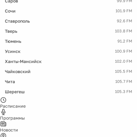
Саров
99.9 FM
Сочи
101.9 FM
Ставрополь
92.6 FM
Тверь
103.8 FM
Тюмень
91.2 FM
Усинск
100.9 FM
Ханты-Мансийск
102.0 FM
Чайковский
105.5 FM
Чита
105.7 FM
Шерегеш
105.3 FM
Расписание
Программы
Новости