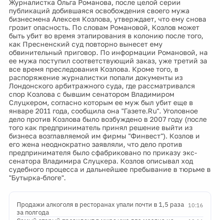
Журналистка Ольга Романова, после целой серии
публикаций добившаяся освобождения своего мужа
бизнесмена Алексея Козлова, утверждает, что ему снова
грозит опасность. По словам Романовой, Козлов может
быть убит во время этапирования в колонию после того,
как Пресненский суд повторно вынесет ему
обвинительный приговор. По информации Романовой, на
ее мужа поступил соответствующий заказ, уже третий за
все время преследования Козлова. Кроме того, в
распоряжение журналистки попали документы из
Лондонского арбитражного суда, где рассматривался
спор Козлова с бывшим сенатором Владимиром
Слуцкером, согласно которым ее муж был убит еще в
январе 2011 года, сообщила она "Газете.Ru". Уголовное
дело против Козлова было возбуждено в 2007 году (после
того как предприниматель принял решение выйти из
бизнеса возглавляемой им фирмы "Финвест"). Козлов и
его жена неоднократно заявляли, что дело против
предпринимателя было сфабриковано по приказу экс-
сенатора Владимира Слуцкера. Козлов описывал ход
судебного процесса и дальнейшее пребывание в тюрьме в
"Бутырка-блоге".
Продажи алкоголя в ресторанах упали почти в 1,5 раза
10:16
за полгода