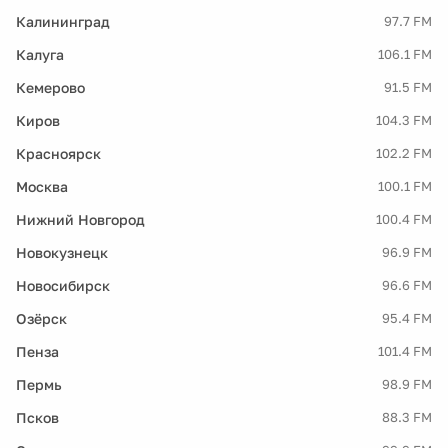
Калининград
97.7 FM
Калуга
106.1 FM
Кемерово
91.5 FM
Киров
104.3 FM
Красноярск
102.2 FM
Москва
100.1 FM
Нижний Новгород
100.4 FM
Новокузнецк
96.9 FM
Новосибирск
96.6 FM
Озёрск
95.4 FM
Пенза
101.4 FM
Пермь
98.9 FM
Псков
88.3 FM