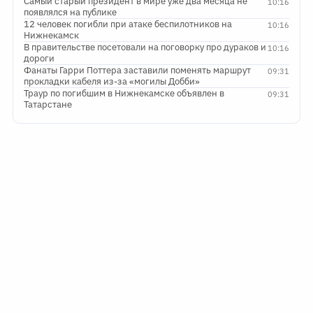
Самый старый президент в мире уже два месяца не
10:16
появлялся на публике
12 человек погибли при атаке беспилотников на
10:16
Нижнекамск
В правительстве посетовали на поговорку про дураков и
10:16
дороги
Фанаты Гарри Поттера заставили поменять маршрут
09:31
прокладки кабеля из-за «могилы Добби»
Траур по погибшим в Нижнекамске объявлен в
09:31
Татарстане