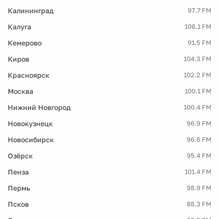
Калининград
97.7 FM
Калуга
106.1 FM
Кемерово
91.5 FM
Киров
104.3 FM
Красноярск
102.2 FM
Москва
100.1 FM
Нижний Новгород
100.4 FM
Новокузнецк
96.9 FM
Новосибирск
96.6 FM
Озёрск
95.4 FM
Пенза
101.4 FM
Пермь
98.9 FM
Псков
88.3 FM