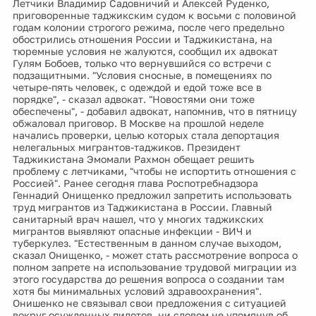
Летчики Владимир Садовничий и Алексей Руденко,
приговоренные таджикским судом к восьми с половиной
годам колонии строгого режима, после чего предельно
обострились отношения России и Таджикистана, на
тюремные условия не жалуются, сообщил их адвокат
Гулям Бобоев, только что вернувшийся со встречи с
подзащитными. "Условия сносные, в помещениях по
четыре-пять человек, с одеждой и едой тоже все в
порядке", - сказал адвокат. "Новостями они тоже
обеспечены", - добавил адвокат, напомнив, что в пятницу
обжаловал приговор. В Москве на прошлой неделе
начались проверки, целью которых стала депортация
нелегальных мигрантов-таджиков. Президент
Таджикистана Эмомали Рахмон обещает решить
проблему с летчиками, "чтобы не испортить отношения с
Россией". Ранее сегодня глава Роспотребнадзора
Геннадий Онищенко предложил запретить использовать
труд мигрантов из Таджикистана в России. Главный
санитарный врач нашел, что у многих таджикских
мигрантов выявляют опасные инфекции - ВИЧ и
туберкулез. "Естественным в данном случае выходом,
сказал Онищенко, - может стать рассмотрение вопроса о
полном запрете на использование трудовой миграции из
этого государства до решения вопроса о создании там
хотя бы минимальных условий здравоохранения".
Онишенко не связывал свои предложения с ситуацией
вокруг осужденных пилотов, ни словом не упомянув об