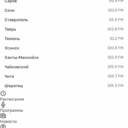
Саров
99.9 FM
Сочи
101.9 FM
Ставрополь
92.6 FM
Тверь
103.8 FM
Тюмень
91.2 FM
Усинск
100.9 FM
Ханты-Мансийск
102.0 FM
Чайковский
105.5 FM
Чита
105.7 FM
Шерегеш
105.3 FM
Расписание
Программы
Новости