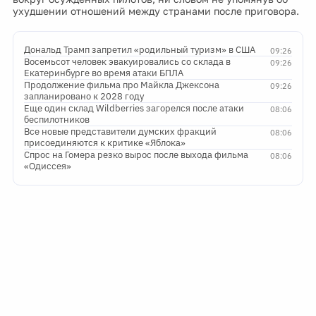
ухудшении отношений между странами после приговора.
Дональд Трамп запретил «родильный туризм» в США
09:26
Восемьсот человек эвакуировались со склада в
09:26
Екатеринбурге во время атаки БПЛА
Продолжение фильма про Майкла Джексона
09:26
запланировано к 2028 году
Еще один склад Wildberries загорелся после атаки
08:06
беспилотников
Все новые представители думских фракций
08:06
присоединяются к критике «Яблока»
Спрос на Гомера резко вырос после выхода фильма
08:06
«Одиссея»