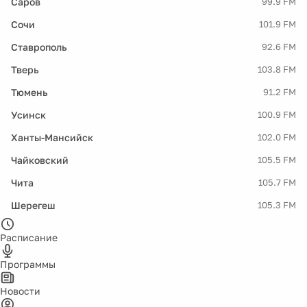
Саров
99.9 FM
Сочи
101.9 FM
Ставрополь
92.6 FM
Тверь
103.8 FM
Тюмень
91.2 FM
Усинск
100.9 FM
Ханты-Мансийск
102.0 FM
Чайковский
105.5 FM
Чита
105.7 FM
Шерегеш
105.3 FM
Расписание
Программы
Новости