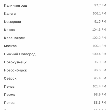
Калининград
97.7 FM
Калуга
106.1 FM
Кемерово
91.5 FM
Киров
104.3 FM
Красноярск
102.2 FM
Москва
100.1 FM
Нижний Новгород
100.4 FM
Новокузнецк
96.9 FM
Новосибирск
96.6 FM
Озёрск
95.4 FM
Пенза
101.4 FM
Пермь
98.9 FM
Псков
88.3 FM