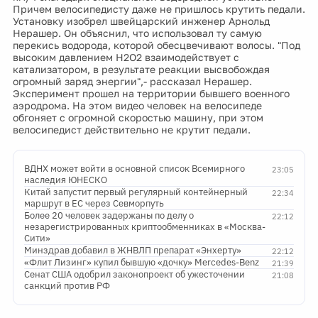
Причем велосипедисту даже не пришлось крутить педали.
Установку изобрел швейцарский инженер Арнольд
Нерашер. Он объяснил, что использовал ту самую
перекись водорода, которой обесцвечивают волосы. "Под
высоким давлением H2O2 взаимодействует с
катализатором, в результате реакции высвобождая
огромный заряд энергии",- рассказал Нерашер.
Эксперимент прошел на территории бывшего военного
аэродрома. На этом видео человек на велосипеде
обгоняет с огромной скоростью машину, при этом
велосипедист действительно не крутит педали.
ВДНХ может войти в основной список Всемирного
23:05
наследия ЮНЕСКО
Китай запустит первый регулярный контейнерный
22:34
маршрут в ЕС через Севморпуть
Более 20 человек задержаны по делу о
22:12
незарегистрированных криптообменниках в «Москва-
Сити»
Минздрав добавил в ЖНВЛП препарат «Энхерту»
22:12
«Флит Лизинг» купил бывшую «дочку» Mercedes-Benz
21:39
Сенат США одобрил законопроект об ужесточении
21:08
санкций против РФ