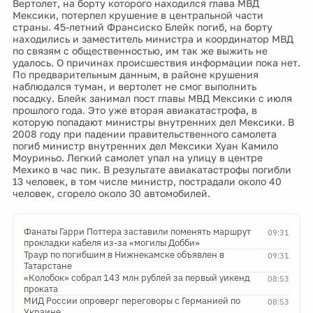
Вертолет, на борту которого находился глава МВД
Мексики, потерпел крушение в центральной части
страны. 45-летний Франсиско Блейк погиб, на борту
находились и заместитель министра и координатор МВД
по связям с общественностью, им так же выжить не
удалось. О причинах происшествия информации пока нет.
По предварительным данным, в районе крушения
наблюдался туман, и вертолет не смог выполнить
посадку. Блейк занимал пост главы МВД Мексики с июля
прошлого года. Это уже вторая авиакатастрофа, в
которую попадают министры внутренних дел Мексики. В
2008 году при падении правительственного самолета
погиб министр внутренних дел Мексики Хуан Камило
Моуриньо. Легкий самолет упал на улицу в центре
Мехико в час пик. В результате авиакатастрофы погибли
13 человек, в том числе министр, пострадали около 40
человек, сгорело около 30 автомобилей.
Фанаты Гарри Поттера заставили поменять маршрут
09:31
прокладки кабеля из-за «могилы Добби»
Траур по погибшим в Нижнекамске объявлен в
09:31
Татарстане
«Колобок» собрал 143 млн рублей за первый уикенд
08:53
проката
МИД России опроверг переговоры с Германией по
08:53
Украине