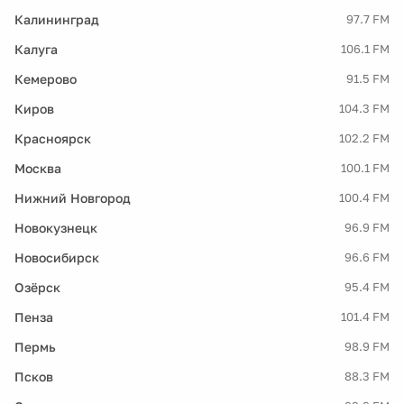
Калининград
97.7 FM
Калуга
106.1 FM
Кемерово
91.5 FM
Киров
104.3 FM
Красноярск
102.2 FM
Москва
100.1 FM
Нижний Новгород
100.4 FM
Новокузнецк
96.9 FM
Новосибирск
96.6 FM
Озёрск
95.4 FM
Пенза
101.4 FM
Пермь
98.9 FM
Псков
88.3 FM