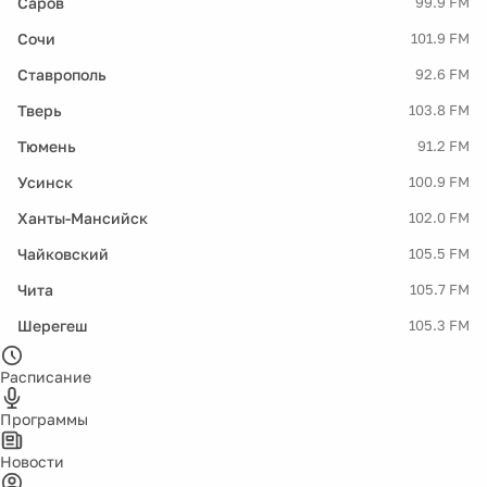
Саров
99.9 FM
Сочи
101.9 FM
Ставрополь
92.6 FM
Тверь
103.8 FM
Тюмень
91.2 FM
Усинск
100.9 FM
Ханты-Мансийск
102.0 FM
Чайковский
105.5 FM
Чита
105.7 FM
Шерегеш
105.3 FM
Расписание
Программы
Новости