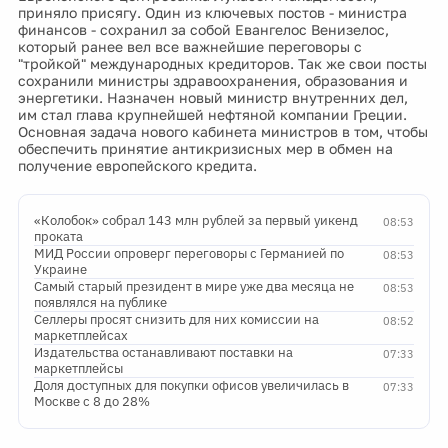
приняло присягу. Один из ключевых постов - министра
финансов - сохранил за собой Евангелос Венизелос,
который ранее вел все важнейшие переговоры с
"тройкой" международных кредиторов. Так же свои посты
сохранили министры здравоохранения, образования и
энергетики. Назначен новый министр внутренних дел,
им стал глава крупнейшей нефтяной компании Греции.
Основная задача нового кабинета министров в том, чтобы
обеспечить принятие антикризисных мер в обмен на
получение европейского кредита.
«Колобок» собрал 143 млн рублей за первый уикенд
08:53
проката
МИД России опроверг переговоры с Германией по
08:53
Украине
Самый старый президент в мире уже два месяца не
08:53
появлялся на публике
Селлеры просят снизить для них комиссии на
08:52
маркетплейсах
Издательства останавливают поставки на
07:33
маркетплейсы
Доля доступных для покупки офисов увеличилась в
07:33
Москве с 8 до 28%