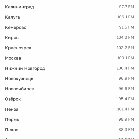
Калининград
97.7 FM
Калуга
106.1 FM
Кемерово
91.5 FM
Киров
104.3 FM
Красноярск
102.2 FM
Москва
100.1 FM
Нижний Новгород
100.4 FM
Новокузнецк
96.9 FM
Новосибирск
96.6 FM
Озёрск
95.4 FM
Пенза
101.4 FM
Пермь
98.9 FM
Псков
88.3 FM