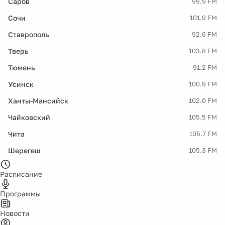
Саров
99.9 FM
Сочи
101.9 FM
Ставрополь
92.6 FM
Тверь
103.8 FM
Тюмень
91.2 FM
Усинск
100.9 FM
Ханты-Мансийск
102.0 FM
Чайковский
105.5 FM
Чита
105.7 FM
Шерегеш
105.3 FM
Расписание
Программы
Новости