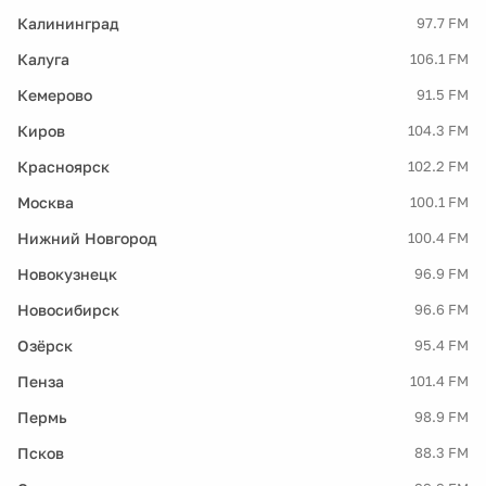
Калининград
97.7 FM
Калуга
106.1 FM
Кемерово
91.5 FM
Киров
104.3 FM
Красноярск
102.2 FM
Москва
100.1 FM
Нижний Новгород
100.4 FM
Новокузнецк
96.9 FM
Новосибирск
96.6 FM
Озёрск
95.4 FM
Пенза
101.4 FM
Пермь
98.9 FM
Псков
88.3 FM