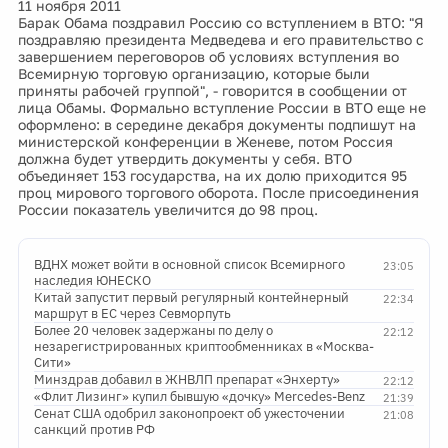
11 ноября 2011
Барак Обама поздравил Россию со вступлением в ВТО: "Я
поздравляю президента Медведева и его правительство с
завершением переговоров об условиях вступления во
Всемирную торговую организацию, которые были
приняты рабочей группой", - говорится в сообщении от
лица Обамы. Формально вступление России в ВТО еще не
оформлено: в середине декабря документы подпишут на
министерской конференции в Женеве, потом Россия
должна будет утвердить документы у себя. ВТО
объединяет 153 государства, на их долю приходится 95
проц мирового торгового оборота. После присоединения
России показатель увеличится до 98 проц.
ВДНХ может войти в основной список Всемирного
23:05
наследия ЮНЕСКО
Китай запустит первый регулярный контейнерный
22:34
маршрут в ЕС через Севморпуть
Более 20 человек задержаны по делу о
22:12
незарегистрированных криптообменниках в «Москва-
Сити»
Минздрав добавил в ЖНВЛП препарат «Энхерту»
22:12
«Флит Лизинг» купил бывшую «дочку» Mercedes-Benz
21:39
Сенат США одобрил законопроект об ужесточении
21:08
санкций против РФ