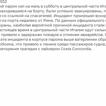
2012
й паром сел на мель в субботу в центральной части Ита
находившиеся на борту, были успешно эвакуированы, п
e со ссылкой на спасателей. Инцидент произошел вскор
 из порта недалеко от Рима. По данным официального
храны, наиболее вероятной причиной инцидента стали
настоящее время в центральной части Италии идут силь
 привели к задержкам поездов и отменам авиарейсов. 
ьтате инцидента в корпусе парома выше ватерлинии обр
обоина, что привело к панике среди пассажиров судна
овторения трагедии с лайнером Costa Concordia.