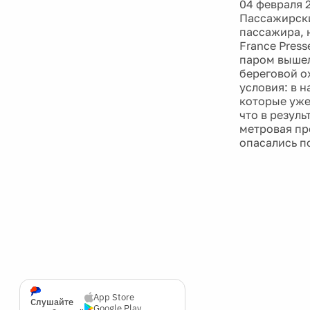
04 февраля 
Пассажирски
пассажира, 
France Press
паром вышел
береговой о
условия: в 
которые уже
что в резул
метровая пр
опасались п
App Store
Слушайте
Google Play