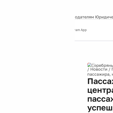
События
Контакты
О нас
Экскурсии
Silver Studio
Рекламодателям
Юридиче
Слушайте
App Store
Google Play
Telegram App
Серебряный
дождь
12+
/
Новости
/
пассажира, 
Пасса
центр
пасса
успеш