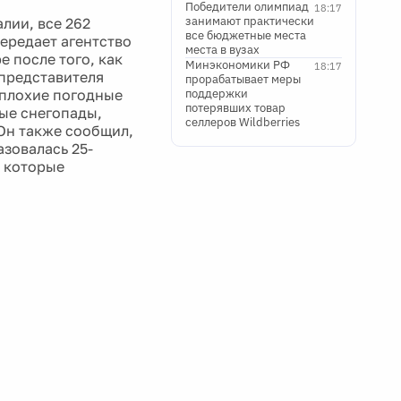
Победители олимпиад
18:17
занимают практически
лии, все 262
все бюджетные места
ередает агентство
места в вузах
е после того, как
Минэкономики РФ
18:17
 представителя
прорабатывает меры
 плохие погодные
поддержки
потерявших товар
ные снегопады,
селлеров Wildberries
Он также сообщил,
азовалась 25-
, которые