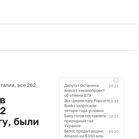
талии, все 262
Депутат Останина
18:23
внесет законопроект
об отмене ЕГЭ
в
Экс-директору Popcorn
18:23
Books запросили
62
четыре года условно
Баку готов поставлять
18:23
ту, были
природный газ
Украине
Безос продал акции
18:20
Amazon на $350 млн