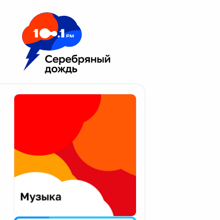
Москва 100.1 FM
Апатиты
Астрахань
Волгоград
Вологда
Екатеринбург
Иваново
Казань
Калининград
Калуга