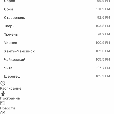
Саров
99.9 FM
Сочи
101.9 FM
Ставрополь
92.6 FM
Тверь
103.8 FM
Тюмень
91.2 FM
Усинск
100.9 FM
Ханты-Мансийск
102.0 FM
Чайковский
105.5 FM
Чита
105.7 FM
Шерегеш
105.3 FM
Расписание
Программы
Новости