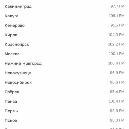
Калининград
97.7 FM
Калуга
106.1 FM
Кемерово
91.5 FM
Киров
104.3 FM
Красноярск
102.2 FM
Москва
100.1 FM
Нижний Новгород
100.4 FM
Новокузнецк
96.9 FM
Новосибирск
96.6 FM
Озёрск
95.4 FM
Пенза
101.4 FM
Пермь
98.9 FM
Псков
88.3 FM