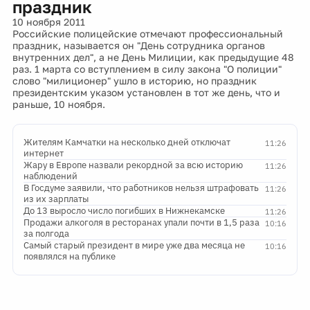
праздник
10 ноября 2011
Российские полицейские отмечают профессиональный
праздник, называется он "День сотрудника органов
внутренних дел", а не День Милиции, как предыдущие 48
раз. 1 марта со вступлением в силу закона "О полиции"
слово "милиционер" ушло в историю, но праздник
президентским указом установлен в тот же день, что и
раньше, 10 ноября.
Жителям Камчатки на несколько дней отключат
11:26
интернет
Жару в Европе назвали рекордной за всю историю
11:26
наблюдений
В Госдуме заявили, что работников нельзя штрафовать
11:26
из их зарплаты
До 13 выросло число погибших в Нижнекамске
11:26
Продажи алкоголя в ресторанах упали почти в 1,5 раза
10:16
за полгода
Самый старый президент в мире уже два месяца не
10:16
появлялся на публике