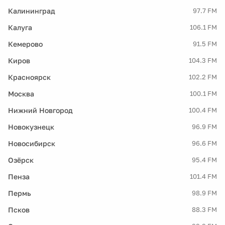
Калининград
97.7 FM
Калуга
106.1 FM
Кемерово
91.5 FM
Киров
104.3 FM
Красноярск
102.2 FM
Москва
100.1 FM
Нижний Новгород
100.4 FM
Новокузнецк
96.9 FM
Новосибирск
96.6 FM
Озёрск
95.4 FM
Пенза
101.4 FM
Пермь
98.9 FM
Псков
88.3 FM