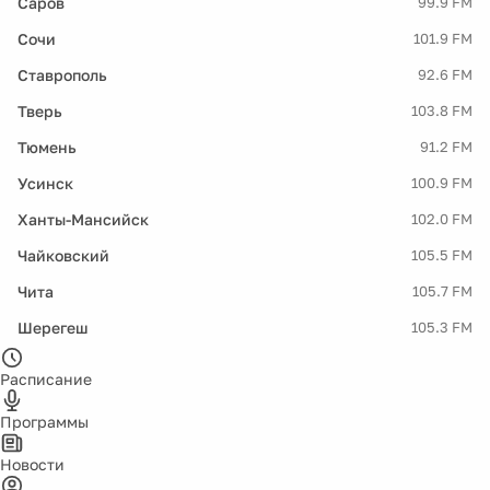
Саров
99.9 FM
Сочи
101.9 FM
Ставрополь
92.6 FM
Тверь
103.8 FM
Тюмень
91.2 FM
Усинск
100.9 FM
Ханты-Мансийск
102.0 FM
Чайковский
105.5 FM
Чита
105.7 FM
Шерегеш
105.3 FM
Расписание
Программы
Новости