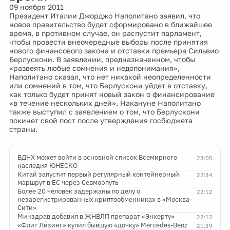
09 ноября 2011
Президент Италии Джорджо Наполитано заявил, что
новое правительство будет сформировано в ближайшее
время, в противном случае, он распустит парламент,
чтобы провести внеочередные выборы после принятия
нового финансового закона и отставки премьера Сильвио
Берлускони. В заявлении, предназначенном, чтобы
«развеять любые сомнения и недопонимания»,
Наполитано сказал, что нет никакой неопределенности
или сомнений в том, что Берлускони уйдет в отставку,
как только будет принят новый закон о финансирование
«в течение нескольких дней». Накануне Наполитано
также выступил с заявлением о том, что Берлускони
покинет свой пост после утверждения госбюджета
страны.
ВДНХ может войти в основной список Всемирного
23:05
наследия ЮНЕСКО
Китай запустит первый регулярный контейнерный
22:34
маршрут в ЕС через Севморпуть
Более 20 человек задержаны по делу о
22:12
незарегистрированных криптообменниках в «Москва-
Сити»
Минздрав добавил в ЖНВЛП препарат «Энхерту»
22:12
«Флит Лизинг» купил бывшую «дочку» Mercedes-Benz
21:39