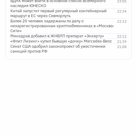
ВДНХ может войти в основной список Всемирного
23:05
наследия ЮНЕСКО
Китай запустит первый регулярный контейнерный
22:34
маршрут в ЕС через Севморпуть
Более 20 человек задержаны по делу о
22:12
незарегистрированных криптообменниках в «Москва-
Сити»
Минздрав добавил в ЖНВЛП препарат «Энхерту»
22:12
«Флит Лизинг» купил бывшую «дочку» Mercedes-Benz
21:39
Сенат США одобрил законопроект об ужесточении
21:08
санкций против РФ