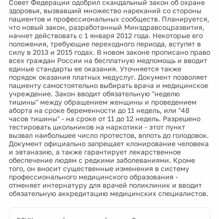
Совет Федерации одобрил скандальный закон об охране
здоровья, вызвавший множество нареканий со стороны
пациентов и профессиональных сообществ. Планируется,
что новый закон, разработанный Минздравсоцразвития,
начнет действовать с 1 января 2012 года. Некоторые его
положения, требующие переходного периода, вступят в
силу в 2013 и 2015 годах. В новом законе прописано право
всех граждан России на бесплатную медпомощь и вводит
единые стандарты ее оказания. Уточняется также
порядок оказания платных медуслуг. Документ позволяет
пациенту самостоятельно выбирать врача и медицинское
учреждение. Закон вводит обязательную "неделю
тишины" между обращением женщины и проведением
аборта на сроке беременности до 11 недель, или "48
часов тишины" - на сроке от 11 до 12 недель. Разрешено
тестировать школьников на наркотики - этот пункт
вызвал наибольшее число протестов, вплоть до голодовок.
Документ официально запрещает клонирование человека
и эвтаназию, а также гарантирует лекарственное
обеспечение людям с редкими заболеваниями. Кроме
того, он вносит существенные изменения в систему
профессионального медицинского образования -
отменяет интернатуру для врачей поликлиник и вводит
обязательную аккредитацию медицинских специалистов.