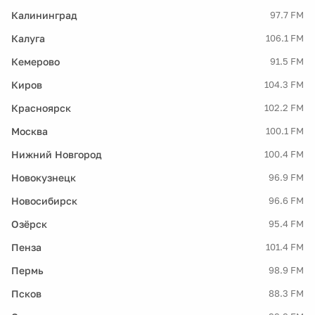
Калининград
97.7 FM
Калуга
106.1 FM
Кемерово
91.5 FM
Киров
104.3 FM
Красноярск
102.2 FM
Москва
100.1 FM
Нижний Новгород
100.4 FM
Новокузнецк
96.9 FM
Новосибирск
96.6 FM
Озёрск
95.4 FM
Пенза
101.4 FM
Пермь
98.9 FM
Псков
88.3 FM