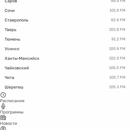
Саров
99.9 FM
Сочи
101.9 FM
Ставрополь
92.6 FM
Тверь
103.8 FM
Тюмень
91.2 FM
Усинск
100.9 FM
Ханты-Мансийск
102.0 FM
Чайковский
105.5 FM
Чита
105.7 FM
Шерегеш
105.3 FM
Расписание
Программы
Новости